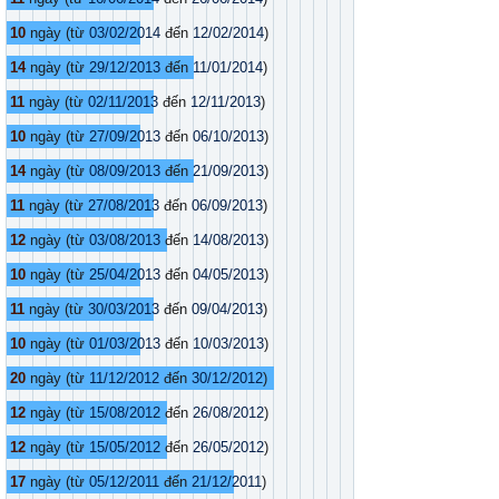
10
ngày (từ
03/02/2014
đến
12/02/2014
)
14
ngày (từ
29/12/2013
đến
11/01/2014
)
11
ngày (từ
02/11/2013
đến
12/11/2013
)
10
ngày (từ
27/09/2013
đến
06/10/2013
)
14
ngày (từ
08/09/2013
đến
21/09/2013
)
11
ngày (từ
27/08/2013
đến
06/09/2013
)
12
ngày (từ
03/08/2013
đến
14/08/2013
)
10
ngày (từ
25/04/2013
đến
04/05/2013
)
11
ngày (từ
30/03/2013
đến
09/04/2013
)
10
ngày (từ
01/03/2013
đến
10/03/2013
)
20
ngày (từ
11/12/2012
đến
30/12/2012
)
12
ngày (từ
15/08/2012
đến
26/08/2012
)
12
ngày (từ
15/05/2012
đến
26/05/2012
)
17
ngày (từ
05/12/2011
đến
21/12/2011
)