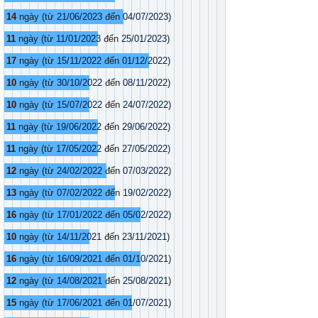
14
ngày (từ
21/06/2023
đến
04/07/2023
)
11
ngày (từ
11/01/2023
đến
25/01/2023
)
17
ngày (từ
15/11/2022
đến
01/12/2022
)
10
ngày (từ
30/10/2022
đến
08/11/2022
)
10
ngày (từ
15/07/2022
đến
24/07/2022
)
11
ngày (từ
19/06/2022
đến
29/06/2022
)
11
ngày (từ
17/05/2022
đến
27/05/2022
)
12
ngày (từ
24/02/2022
đến
07/03/2022
)
13
ngày (từ
07/02/2022
đến
19/02/2022
)
16
ngày (từ
17/01/2022
đến
05/02/2022
)
10
ngày (từ
14/11/2021
đến
23/11/2021
)
16
ngày (từ
16/09/2021
đến
01/10/2021
)
12
ngày (từ
14/08/2021
đến
25/08/2021
)
15
ngày (từ
17/06/2021
đến
01/07/2021
)