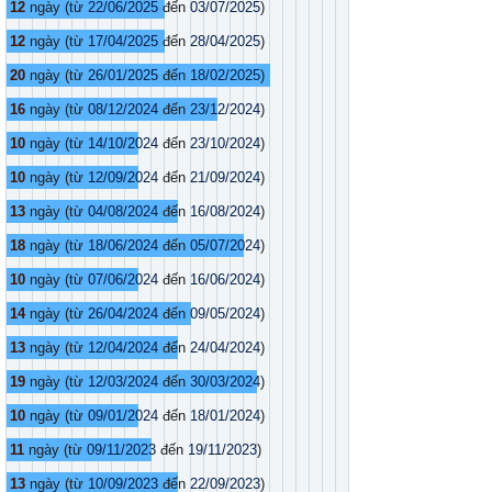
12
ngày (từ
22/06/2025
đến
03/07/2025
)
12
ngày (từ
17/04/2025
đến
28/04/2025
)
20
ngày (từ
26/01/2025
đến
18/02/2025
)
16
ngày (từ
08/12/2024
đến
23/12/2024
)
10
ngày (từ
14/10/2024
đến
23/10/2024
)
10
ngày (từ
12/09/2024
đến
21/09/2024
)
13
ngày (từ
04/08/2024
đến
16/08/2024
)
18
ngày (từ
18/06/2024
đến
05/07/2024
)
10
ngày (từ
07/06/2024
đến
16/06/2024
)
14
ngày (từ
26/04/2024
đến
09/05/2024
)
13
ngày (từ
12/04/2024
đến
24/04/2024
)
19
ngày (từ
12/03/2024
đến
30/03/2024
)
10
ngày (từ
09/01/2024
đến
18/01/2024
)
11
ngày (từ
09/11/2023
đến
19/11/2023
)
13
ngày (từ
10/09/2023
đến
22/09/2023
)