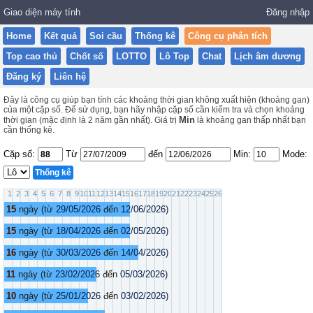
Giao diện máy tính
Đăng nhập
Home
Kết quả
Soi cầu
Thống kê
Công cụ phân tích
Top cao thủ
Chốt số
LOTTO
Lô Top
Chat
Lịch âm dương
Đăng ký
Liên hệ
Đây là công cụ giúp bạn tính các khoảng thời gian không xuất hiện (khoảng gan)
của một cặp số. Để sử dụng, bạn hãy nhập cặp số cần kiểm tra và chọn khoảng
Min
thời gian (mặc định là 2 năm gần nhất). Giá trị
là khoảng gan thấp nhất bạn
cần thống kê.
Cặp số:
Từ
đến
Min:
Mode:
1
2
3
4
5
6
7
8
9
10
11
12
13
14
15
16
17
18
19
20
21
22
23
24
25
26
15
ngày (từ
29/05/2026
đến
12/06/2026
)
15
ngày (từ
18/04/2026
đến
02/05/2026
)
16
ngày (từ
30/03/2026
đến
14/04/2026
)
11
ngày (từ
23/02/2026
đến
05/03/2026
)
10
ngày (từ
25/01/2026
đến
03/02/2026
)