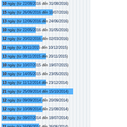
10
ngày (từ
22/08/2016
đến
31/08/2016
)
15
ngày (từ
26/06/2016
đến
10/07/2016
)
13
ngày (từ
12/06/2016
đến
24/06/2016
)
10
ngày (từ
22/05/2016
đến
31/05/2016
)
12
ngày (từ
20/02/2016
đến
02/03/2016
)
11
ngày (từ
30/11/2015
đến
10/12/2015
)
13
ngày (từ
08/11/2015
đến
20/11/2015
)
10
ngày (từ
10/07/2015
đến
19/07/2015
)
10
ngày (từ
14/05/2015
đến
23/05/2015
)
13
ngày (từ
11/12/2014
đến
23/12/2014
)
21
ngày (từ
25/09/2014
đến
15/10/2014
)
12
ngày (từ
09/09/2014
đến
20/09/2014
)
12
ngày (từ
10/08/2014
đến
21/08/2014
)
10
ngày (từ
09/07/2014
đến
18/07/2014
)
11
ngày (từ
16/06/2014
đến
26/06/2014
)