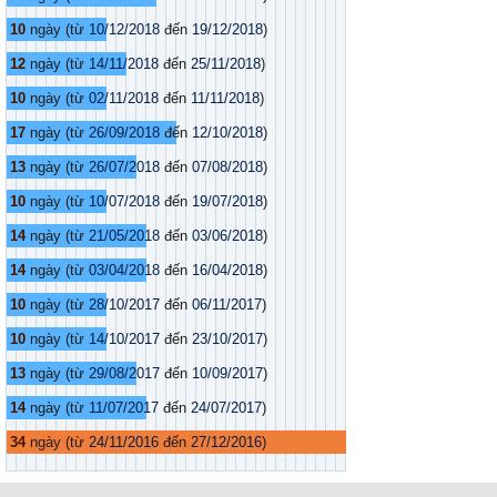
10
ngày (từ
10/12/2018
đến
19/12/2018
)
12
ngày (từ
14/11/2018
đến
25/11/2018
)
10
ngày (từ
02/11/2018
đến
11/11/2018
)
17
ngày (từ
26/09/2018
đến
12/10/2018
)
13
ngày (từ
26/07/2018
đến
07/08/2018
)
10
ngày (từ
10/07/2018
đến
19/07/2018
)
14
ngày (từ
21/05/2018
đến
03/06/2018
)
14
ngày (từ
03/04/2018
đến
16/04/2018
)
10
ngày (từ
28/10/2017
đến
06/11/2017
)
10
ngày (từ
14/10/2017
đến
23/10/2017
)
13
ngày (từ
29/08/2017
đến
10/09/2017
)
14
ngày (từ
11/07/2017
đến
24/07/2017
)
34
ngày (từ
24/11/2016
đến
27/12/2016
)