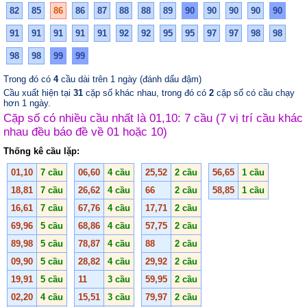
82
85
86
86
87
88
88
89
90
90
90
90
90
91
91
91
91
91
92
92
95
95
97
97
98
98
98
98
99
99
Trong đó có
4
cầu dài trên 1 ngày (đánh dấu đậm)
Cầu xuất hiện tại
31
cặp số khác nhau, trong đó có
2
cặp số có cầu chạy
hơn 1 ngày.
Cặp số có nhiều cầu nhất là 01,10: 7 cầu (7 vị trí cầu khác
nhau đều báo đề về 01 hoặc 10)
Thống kê cầu lặp:
01,10
7 cầu
06,60
4 cầu
25,52
2 cầu
56,65
1 cầu
18,81
7 cầu
26,62
4 cầu
66
2 cầu
58,85
1 cầu
16,61
7 cầu
67,76
4 cầu
17,71
2 cầu
69,96
5 cầu
68,86
4 cầu
57,75
2 cầu
89,98
5 cầu
78,87
4 cầu
88
2 cầu
09,90
5 cầu
28,82
4 cầu
29,92
2 cầu
19,91
5 cầu
11
3 cầu
59,95
2 cầu
02,20
4 cầu
15,51
3 cầu
79,97
2 cầu