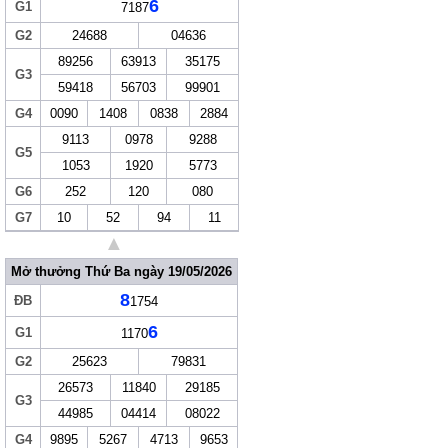
6
G1
7187
G2
24688
04636
89256
63913
35175
G3
59418
56703
99901
G4
0090
1408
0838
2884
9113
0978
9288
G5
1053
1920
5773
G6
252
120
080
G7
10
52
94
11
▲
Mở thưởng Thứ Ba ngày 19/05/2026
8
ĐB
1754
6
G1
1170
G2
25623
79831
26573
11840
29185
G3
44985
04414
08022
G4
9895
5267
4713
9653