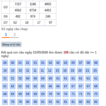
7157
1186
4855
G5
4562
8734
4452
G6
492
974
246
G7
62
18
17
87
Số ngày cầu chạy:
1
2
Bảng vị trí cầu
Kết quả soi cầu ngày 21/05/2026 tìm được
108
cầu có độ dài >= 1
ngày:
00
00
01
01
01
01
02
02
02
05
07
08
08
10
10
10
11
11
11
12
15
18
18
20
21
25
51
51
52
60
60
60
60
61
61
61
61
61
61
61
62
62
62
62
65
66
66
67
67
67
67
68
68
69
69
69
69
69
70
70
70
71
71
75
75
78
78
78
80
80
81
81
81
81
81
82
82
82