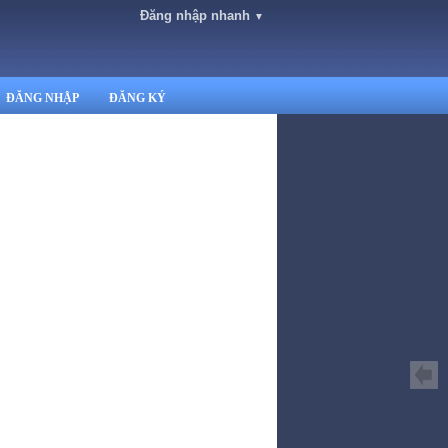
Đăng nhập nhanh
▼
ĐĂNG NHẬP
ĐĂNG KÝ