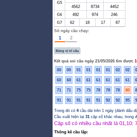
G5
4562
8734
4452
G6
492
974
246
G7
62
18
17
87
Số ngày cầu chạy:
1
2
Bảng vị trí cầu
Kết quả soi cầu ngày 21/05/2026 tìm được
1
00
00
01
01
01
01
02
02
60
60
61
61
61
61
61
61
71
71
75
75
78
78
78
80
91
91
91
91
91
92
92
95
Trong đó có
4
cầu dài trên 1 ngày (đánh dấu đ
Cầu xuất hiện tại
31
cặp số khác nhau, trong 
Cặp số có nhiều cầu nhất là 01,10: 
Thống kê cầu lặp: