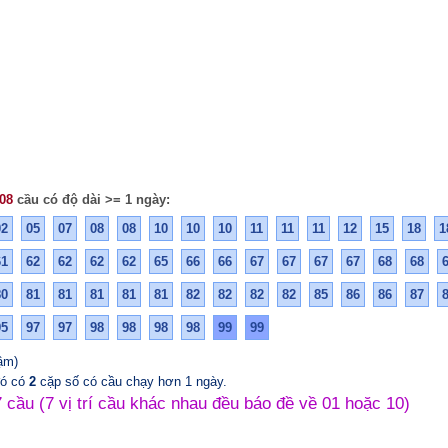
08
cầu có độ dài >= 1 ngày:
02
05
07
08
08
10
10
10
11
11
11
12
15
18
1
61
62
62
62
62
65
66
66
67
67
67
67
68
68
80
81
81
81
81
81
82
82
82
82
85
86
86
87
95
97
97
98
98
98
98
99
99
ậm)
đó có
2
cặp số có cầu chạy hơn 1 ngày.
7 cầu (7 vị trí cầu khác nhau đều báo đề về 01 hoặc 10)