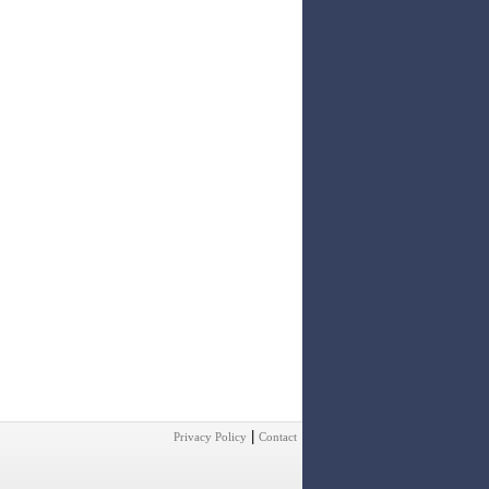
|
Privacy Policy
Contact