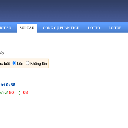
ỐT SỐ
SOI CẦU
CÔNG CỤ PHÂN TÍCH
LOTTO
LÔ TOP
ày
ặc biệt
Lộn
Không lộn
trí 0x56
80
08
 sẽ về
hoặc