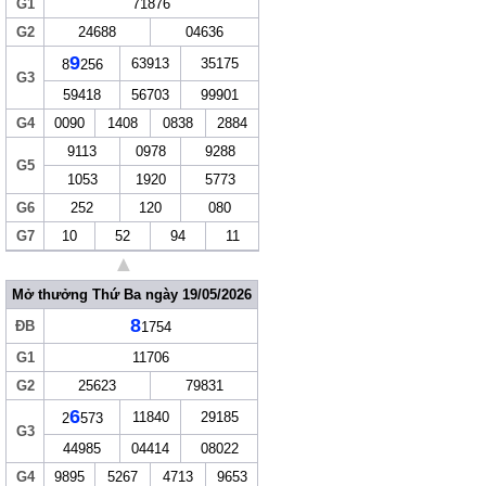
G1
71876
G2
24688
04636
9
63913
35175
8
256
G3
59418
56703
99901
G4
0090
1408
0838
2884
9113
0978
9288
G5
1053
1920
5773
G6
252
120
080
G7
10
52
94
11
▲
Mở thưởng Thứ Ba ngày 19/05/2026
8
ĐB
1754
G1
11706
G2
25623
79831
6
11840
29185
2
573
G3
44985
04414
08022
G4
9895
5267
4713
9653