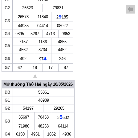
G2
25623
79831
9
26573
11840
2
185
G3
44985
04414
08022
G4
9895
5267
4713
9653
7157
1186
4855
G5
4562
8734
4452
4
G6
492
246
97
G7
62
18
17
87
▲
Mở thưởng Thứ Hai ngày 18/05/2026
ĐB
55361
G1
46989
G2
54197
29265
5
35697
70438
3
532
G3
71986
48238
64114
G4
6150
4951
1662
4936