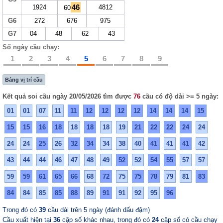
46
1924
4812
60
G6
272
676
975
G7
04
48
62
43
Số ngày cầu chạy:
1
2
3
4
5
6
7
8
9
Bảng vị trí cầu
Kết quả soi cầu ngày 20/05/2026 tìm được
76
cầu có độ dài >= 5 ngày:
01
01
07
11
11
12
12
12
12
14
14
14
15
15
15
16
18
18
18
18
19
21
22
22
24
24
24
24
25
26
32
34
34
38
40
41
41
41
42
43
44
44
46
47
48
49
52
52
54
55
57
57
59
59
61
65
66
68
72
75
75
78
79
81
83
84
84
85
85
88
89
91
91
92
95
96
Trong đó có
39
cầu dài trên 5 ngày (đánh dấu đậm)
Cầu xuất hiện tại
36
cặp số khác nhau, trong đó có
24
cặp số có cầu chạy