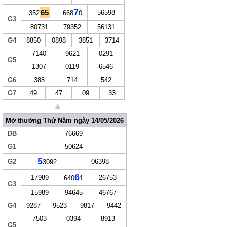
7
65
56598
352
668
0
G3
80731
79352
56131
G4
8850
0898
3851
3714
7140
9621
0291
G5
1307
0119
6546
G6
388
714
542
G7
49
47
09
33
▲
Mở thưởng Thứ Năm ngày 14/05/2026
ĐB
76669
G1
50624
5
G2
06398
3092
6
17989
26753
640
1
G3
15989
94645
46767
G4
9287
9523
9817
9442
7503
0394
8913
G5