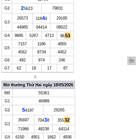
2
G2
79831
5623
4
26573
29185
118
0
G3
44985
04414
08022
53
G4
9895
5267
4713
96
7157
1186
4855
G5
4562
8734
4452
G6
492
974
246
G7
62
18
17
87
▲
Mở thưởng Thứ Hai ngày 18/05/2026
ĐB
55361
G1
46989
5
G2
29265
4197
3
32
35697
704
8
355
G3
71986
48238
64114
G4
6150
4951
1662
4936