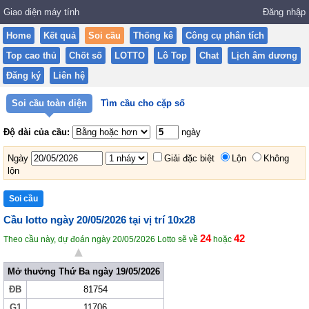
Giao diện máy tính
Đăng nhập
Home
Kết quả
Soi cầu
Thống kê
Công cụ phân tích
Top cao thủ
Chốt số
LOTTO
Lô Top
Chat
Lịch âm dương
Đăng ký
Liên hệ
Soi cầu toàn diện
Tìm cầu cho cặp số
Độ dài của cầu:
ngày
Ngày
Giải đặc biệt
Lộn
Không
lộn
Cầu lotto ngày 20/05/2026 tại vị trí 10x28
24
42
Theo cầu này, dự đoán ngày 20/05/2026 Lotto sẽ về
hoặc
▲
Mở thưởng Thứ Ba ngày 19/05/2026
ĐB
81754
G1
11706