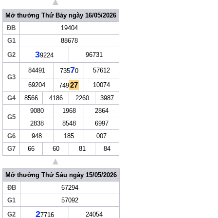
▲
Mở thưởng Thứ Bảy ngày 16/05/2026
ĐB
19404
G1
88678
3
G2
96731
9224
7
84491
57612
735
0
G3
27
69204
10074
749
G4
8566
4186
2260
3987
9080
1968
2864
G5
2838
8548
6997
G6
948
185
007
G7
66
60
81
84
▲
Mở thưởng Thứ Sáu ngày 15/05/2026
ĐB
67294
G1
57092
2
G2
24054
7716