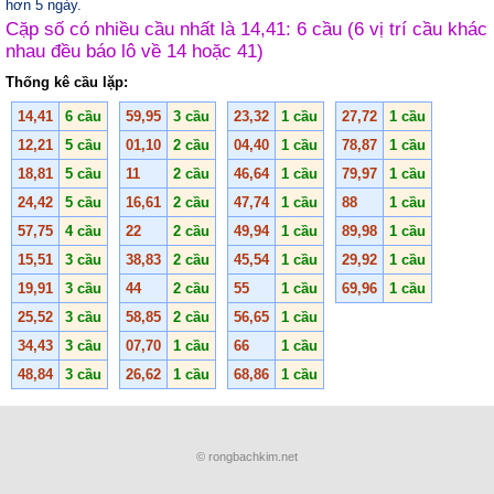
hơn 5 ngày.
Cặp số có nhiều cầu nhất là 14,41: 6 cầu (6 vị trí cầu khác
nhau đều báo lô về 14 hoặc 41)
Thống kê cầu lặp:
14,41
6 cầu
59,95
3 cầu
23,32
1 cầu
27,72
1 cầu
12,21
5 cầu
01,10
2 cầu
04,40
1 cầu
78,87
1 cầu
18,81
5 cầu
11
2 cầu
46,64
1 cầu
79,97
1 cầu
24,42
5 cầu
16,61
2 cầu
47,74
1 cầu
88
1 cầu
57,75
4 cầu
22
2 cầu
49,94
1 cầu
89,98
1 cầu
15,51
3 cầu
38,83
2 cầu
45,54
1 cầu
29,92
1 cầu
19,91
3 cầu
44
2 cầu
55
1 cầu
69,96
1 cầu
25,52
3 cầu
58,85
2 cầu
56,65
1 cầu
34,43
3 cầu
07,70
1 cầu
66
1 cầu
48,84
3 cầu
26,62
1 cầu
68,86
1 cầu
© rongbachkim.net