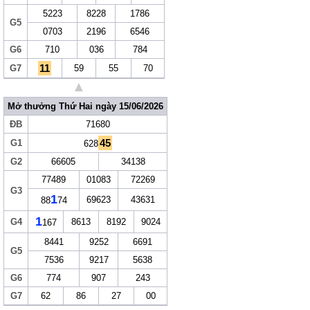
5223
8228
1786
G5
0703
2196
6546
G6
710
036
784
11
G7
59
55
70
▲
Mở thưởng Thứ Hai ngày 15/06/2026
ĐB
71680
45
G1
628
G2
66605
34138
77489
01083
72269
G3
1
69623
43631
88
74
1
G4
8613
8192
9024
167
8441
9252
6691
G5
7536
9217
5638
G6
774
907
243
G7
62
86
27
00