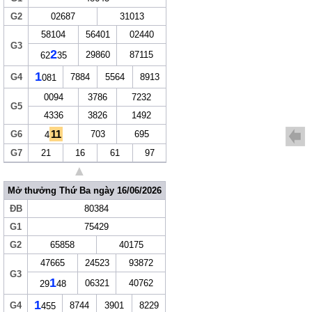
G2
02687
31013
58104
56401
02440
G3
2
29860
87115
62
35
1
G4
7884
5564
8913
081
0094
3786
7232
G5
4336
3826
1492
11
G6
703
695
4
G7
21
16
61
97
▲
Mở thưởng Thứ Ba ngày 16/06/2026
ĐB
80384
G1
75429
G2
65858
40175
47665
24523
93872
G3
1
06321
40762
29
48
1
G4
8744
3901
8229
455