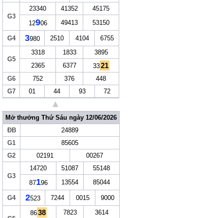
23340
41352
45175
G3
9
49413
53150
12
06
3
G4
2510
4104
6755
980
3318
1833
3895
G5
21
2365
6377
33
G6
752
376
448
G7
01
44
93
72
▲
Mở thưởng Thứ Sáu ngày 12/06/2026
ĐB
24889
G1
85605
G2
02191
00267
14720
51087
55148
G3
1
13554
85044
87
96
2
G4
7244
0015
9000
523
38
7823
3614
86