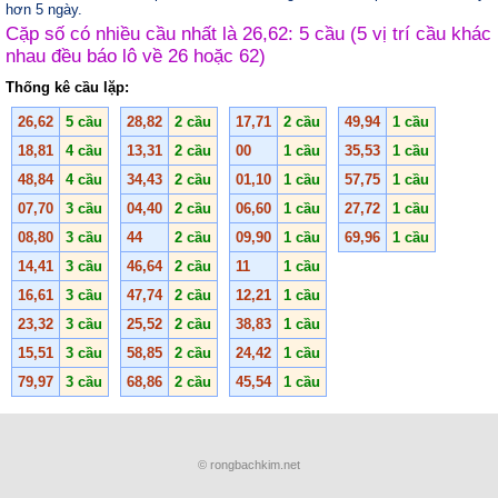
hơn 5 ngày.
Cặp số có nhiều cầu nhất là 26,62: 5 cầu (5 vị trí cầu khác
nhau đều báo lô về 26 hoặc 62)
Thống kê cầu lặp:
26,62
5 cầu
28,82
2 cầu
17,71
2 cầu
49,94
1 cầu
18,81
4 cầu
13,31
2 cầu
00
1 cầu
35,53
1 cầu
48,84
4 cầu
34,43
2 cầu
01,10
1 cầu
57,75
1 cầu
07,70
3 cầu
04,40
2 cầu
06,60
1 cầu
27,72
1 cầu
08,80
3 cầu
44
2 cầu
09,90
1 cầu
69,96
1 cầu
14,41
3 cầu
46,64
2 cầu
11
1 cầu
16,61
3 cầu
47,74
2 cầu
12,21
1 cầu
23,32
3 cầu
25,52
2 cầu
38,83
1 cầu
15,51
3 cầu
58,85
2 cầu
24,42
1 cầu
79,97
3 cầu
68,86
2 cầu
45,54
1 cầu
© rongbachkim.net