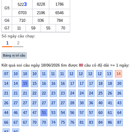
3
8228
1786
522
G5
0703
2196
6546
G6
710
036
784
G7
11
59
55
70
Số ngày cầu chạy:
1
2
Bảng vị trí cầu
Kết quả soi cầu ngày 18/06/2026 tìm được
80
cầu có độ dài >= 1 ngày:
07
10
10
10
11
11
11
12
12
12
12
13
14
14
14
15
15
16
16
16
17
17
17
18
18
20
21
21
21
22
22
23
23
24
24
24
25
26
26
26
27
27
27
27
27
27
28
30
36
40
41
43
44
46
47
47
51
53
54
56
57
57
60
61
64
66
67
67
70
70
74
75
76
81
83
84
86
87