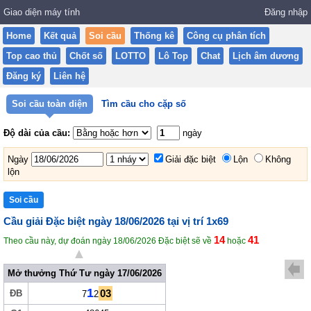
Giao diện máy tính
Đăng nhập
Home
Kết quả
Soi cầu
Thống kê
Công cụ phân tích
Top cao thủ
Chốt số
LOTTO
Lô Top
Chat
Lịch âm dương
Đăng ký
Liên hệ
Soi cầu toàn diện
Tìm cầu cho cặp số
Độ dài của cầu:
ngày
Ngày
Giải đặc biệt
Lộn
Không
lộn
Cầu giải Đặc biệt ngày 18/06/2026 tại vị trí 1x69
14
41
Theo cầu này, dự đoán ngày 18/06/2026 Đặc biệt sẽ về
hoặc
▲
Mở thưởng Thứ Tư ngày 17/06/2026
1
03
ĐB
7
2