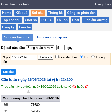
Giao diện máy tính
Đăng nhập
Home
Kết quả
Soi cầu
Thống kê
Công cụ phân tích
Top cao thủ
Chốt số
LOTTO
Lô Top
Chat
Lịch âm dương
Đăng ký
Liên hệ
Soi cầu toàn diện
Tìm cầu cho cặp số
Độ dài của cầu:
ngày
Ngày
Giải đặc biệt
Lộn
Không
lộn
Cầu lotto ngày 16/06/2026 tại vị trí 22x100
42
24
Theo cầu này, dự đoán ngày 16/06/2026 Lotto sẽ về
hoặc
▲
Mở thưởng Thứ Hai ngày 15/06/2026
ĐB
71680
G1
62845