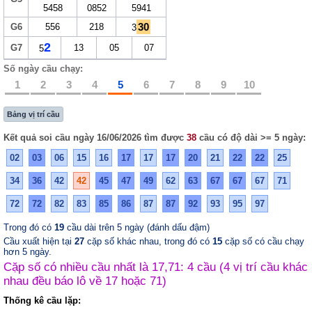
5458
0852
5941
30
G6
556
218
3
2
G7
13
05
07
5
Số ngày cầu chạy:
1
2
3
4
5
6
7
8
9
10
Bảng vị trí cầu
Kết quả soi cầu ngày 16/06/2026 tìm được
38
cầu có độ dài >= 5 ngày:
02
03
06
15
16
17
17
17
20
21
22
22
25
34
36
42
42
45
47
49
62
63
67
67
67
71
72
72
82
83
85
86
87
87
92
93
95
97
Trong đó có
19
cầu dài trên 5 ngày (đánh dấu đậm)
Cầu xuất hiện tại
27
cặp số khác nhau, trong đó có
15
cặp số có cầu chạy
hơn 5 ngày.
Cặp số có nhiều cầu nhất là 17,71: 4 cầu (4 vị trí cầu khác
nhau đều báo lô về 17 hoặc 71)
Thống kê cầu lặp: