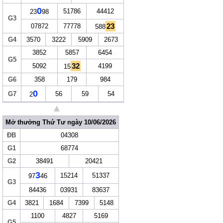
0
51786
44412
23
98
G3
23
07872
77778
588
G4
3570
3222
5909
2673
3852
5857
6454
G5
32
5092
4199
15
G6
358
179
984
0
G7
56
59
54
2
▲
Mở thưởng Thứ Tư ngày 10/06/2026
ĐB
04308
G1
68774
G2
38491
20421
3
15214
51337
97
46
G3
84436
03931
83637
G4
3821
1684
7399
5148
1100
4827
5169
G5