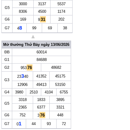
3000
3137
5537
G5
8306
4500
1174
31
G6
169
202
9
8
G7
99
69
38
4
▲
Mở thưởng Thứ Bảy ngày 13/06/2026
ĐB
60014
G1
84688
76
G2
48682
953
3
41352
45175
23
40
G3
12906
49413
53150
G4
3980
2510
4104
6755
3318
1833
3895
G5
2365
6377
3321
76
G6
752
448
3
1
G7
44
93
72
0