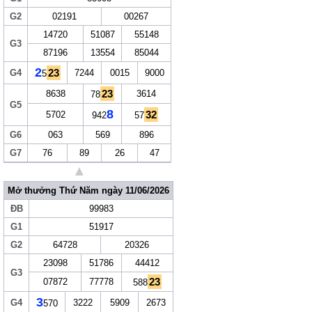
G2
02191
00267
14720
51087
55148
G3
87196
13554
85044
2
23
G4
7244
0015
9000
5
23
8638
3614
78
G5
8
32
5702
942
57
G6
063
569
896
G7
76
89
26
47
▲
Mở thưởng Thứ Năm ngày 11/06/2026
ĐB
99983
G1
51917
G2
64728
20326
23098
51786
44412
G3
23
07872
77778
588
3
G4
3222
5909
2673
570