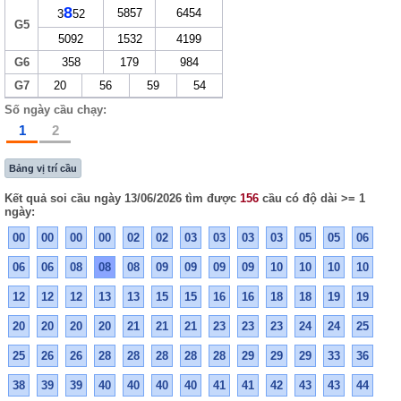
8
5857
6454
3
52
G5
5092
1532
4199
G6
358
179
984
G7
20
56
59
54
Số ngày cầu chạy:
1
2
Bảng vị trí cầu
Kết quả soi cầu ngày 13/06/2026 tìm được
156
cầu có độ dài >= 1
ngày:
00
00
00
00
02
02
03
03
03
03
05
05
06
06
06
08
08
08
09
09
09
09
10
10
10
10
12
12
12
13
13
15
15
16
16
18
18
19
19
20
20
20
20
21
21
21
23
23
23
24
24
25
25
26
26
28
28
28
28
28
29
29
29
33
36
38
39
39
40
40
40
40
41
41
42
43
43
44