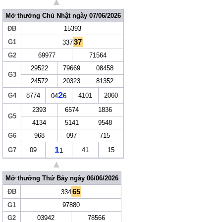
▲
Mở thưởng Chủ Nhật ngày 07/06/2026
ĐB
15393
37
G1
337
G2
69977
71564
29522
79669
08458
G3
24572
20323
81352
2
G4
8774
4101
2060
04
6
2393
6574
1836
G5
4134
5141
9548
G6
968
097
715
1
G7
09
41
15
1
▲
Mở thưởng Thứ Bảy ngày 06/06/2026
65
ĐB
334
G1
97880
G2
03942
78566