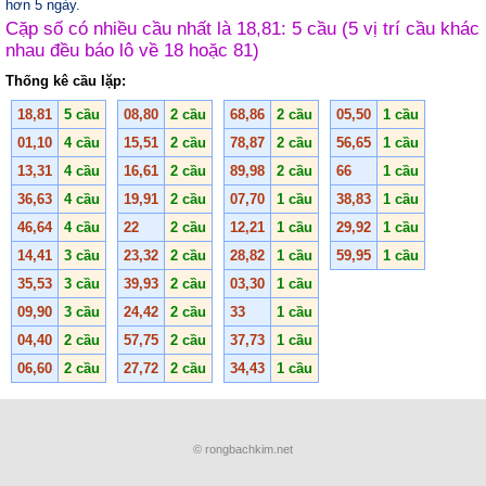
hơn 5 ngày.
Cặp số có nhiều cầu nhất là 18,81: 5 cầu (5 vị trí cầu khác
nhau đều báo lô về 18 hoặc 81)
Thống kê cầu lặp:
18,81
5 cầu
08,80
2 cầu
68,86
2 cầu
05,50
1 cầu
01,10
4 cầu
15,51
2 cầu
78,87
2 cầu
56,65
1 cầu
13,31
4 cầu
16,61
2 cầu
89,98
2 cầu
66
1 cầu
36,63
4 cầu
19,91
2 cầu
07,70
1 cầu
38,83
1 cầu
46,64
4 cầu
22
2 cầu
12,21
1 cầu
29,92
1 cầu
14,41
3 cầu
23,32
2 cầu
28,82
1 cầu
59,95
1 cầu
35,53
3 cầu
39,93
2 cầu
03,30
1 cầu
09,90
3 cầu
24,42
2 cầu
33
1 cầu
04,40
2 cầu
57,75
2 cầu
37,73
1 cầu
06,60
2 cầu
27,72
2 cầu
34,43
1 cầu
© rongbachkim.net