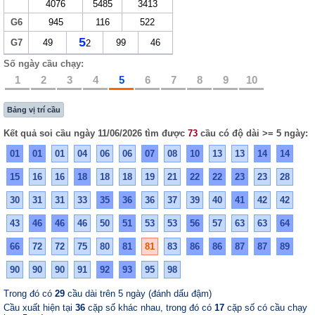
4076
5485
3413
G6
945
116
522
5
G7
49
99
46
2
Số ngày cầu chạy:
1
2
3
4
5
6
7
8
9
10
Bảng vị trí cầu
Kết quả soi cầu ngày 11/06/2026 tìm được
73
cầu có độ dài >= 5 ngày:
01
01
01
04
06
06
07
08
10
13
13
14
14
15
16
16
18
18
18
19
21
22
22
23
23
28
30
31
31
33
35
36
36
37
39
40
41
42
42
43
46
46
46
50
51
53
53
56
57
63
63
64
66
72
72
75
80
81
81
83
86
86
87
87
89
90
90
90
91
92
93
95
98
Trong đó có
29
cầu dài trên 5 ngày (đánh dấu đậm)
Cầu xuất hiện tại
36
cặp số khác nhau, trong đó có
17
cặp số có cầu chạy