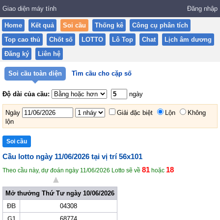
Giao diện máy tính
Đăng nhập
Home
Kết quả
Soi cầu
Thống kê
Công cụ phân tích
Top cao thủ
Chốt số
LOTTO
Lô Top
Chat
Lịch âm dương
Đăng ký
Liên hệ
Soi cầu toàn diện
Tìm cầu cho cặp số
Độ dài của cầu:
ngày
Ngày
Giải đặc biệt
Lộn
Không
lộn
Cầu lotto ngày 11/06/2026 tại vị trí 56x101
81
18
Theo cầu này, dự đoán ngày 11/06/2026 Lotto sẽ về
hoặc
▲
Mở thưởng Thứ Tư ngày 10/06/2026
ĐB
04308
G1
68774