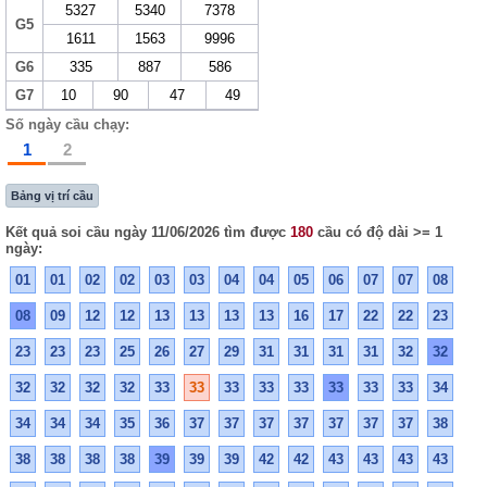
5327
5340
7378
G5
1611
1563
9996
G6
335
887
586
G7
10
90
47
49
Số ngày cầu chạy:
1
2
Bảng vị trí cầu
Kết quả soi cầu ngày 11/06/2026 tìm được
180
cầu có độ dài >= 1
ngày:
01
01
02
02
03
03
04
04
05
06
07
07
08
08
09
12
12
13
13
13
13
16
17
22
22
23
23
23
23
25
26
27
29
31
31
31
31
32
32
32
32
32
32
33
33
33
33
33
33
33
33
34
34
34
34
35
36
37
37
37
37
37
37
37
38
38
38
38
38
39
39
39
42
42
43
43
43
43