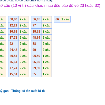
đó có
5
cặp số có cầu chạy hơn 1 ngày.
10 cầu (10 vị trí cầu khác nhau đều báo đề về 23 hoặc 32)
cầu
08,80
2 cầu
56,65
2 cầu
66
1 cầu
cầu
12,21
2 cầu
77
2 cầu
cầu
16,61
2 cầu
18,81
2 cầu
cầu
17,71
2 cầu
48,84
2 cầu
cầu
22
2 cầu
88
2 cầu
cầu
24,42
2 cầu
99
2 cầu
cầu
45,54
2 cầu
05,50
1 cầu
cầu
46,64
2 cầu
06,60
1 cầu
cầu
47,74
2 cầu
09,90
1 cầu
cầu
15,51
2 cầu
55
1 cầu
kỳ gan
|
Thống kê tần suất lô tô