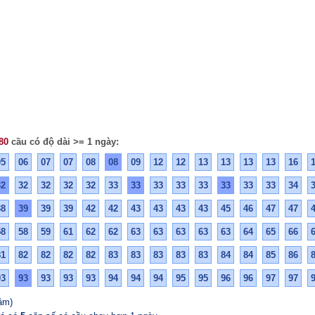
80
cầu có độ dài >= 1 ngày:
05
06
07
07
08
08
09
12
12
13
13
13
13
16
32
32
32
32
32
33
33
33
33
33
33
33
33
34
38
39
39
39
42
42
43
43
43
43
45
46
47
47
58
58
59
61
62
62
63
63
63
63
63
64
65
66
81
82
82
82
82
83
83
83
83
83
84
84
85
86
93
93
93
93
93
94
94
94
95
95
96
96
97
97
ậm)