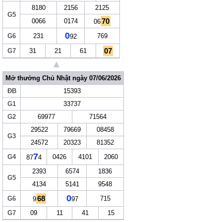
8180
2156
2125
G5
70
0066
0174
06
0
G6
231
769
92
07
G7
31
21
61
▲
Mở thưởng Chủ Nhật ngày 07/06/2026
ĐB
15393
G1
33737
G2
69977
71564
29522
79669
08458
G3
24572
20323
81352
7
G4
0426
4101
2060
87
4
2393
6574
1836
G5
4134
5141
9548
0
68
G6
715
9
97
G7
09
11
41
15