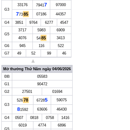
7
33176
97000
7941
G3
7
85
07186
44357
73
G4
3851
9764
6277
4547
3717
5983
6909
G5
85
4076
3413
54
G6
945
116
522
G7
49
52
99
46
▲
Mở thưởng Thứ Năm ngày 04/06/2026
ĐB
05583
G1
90472
G2
27501
01694
5
78
59075
526
6728
G3
8
63606
46430
1592
G4
0507
0818
0758
1416
6019
4774
6896
G5