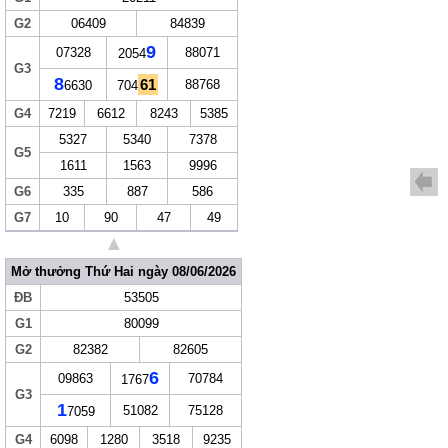
G2
06409
84839
9
07328
88071
2054
G3
8
61
88768
6630
704
G4
7219
6612
8243
5385
5327
5340
7378
G5
1611
1563
9996
G6
335
887
586
G7
10
90
47
49
▲
Mở thưởng Thứ Hai ngày 08/06/2026
ĐB
53505
G1
80099
G2
82382
82605
6
09863
70784
1767
G3
1
51082
75128
7059
G4
6098
1280
3518
9235