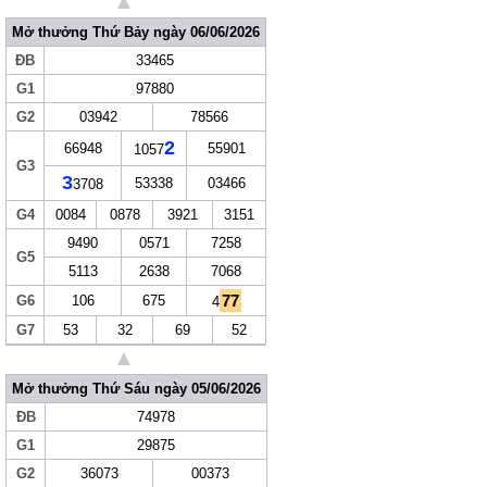
▲
Mở thưởng Thứ Bảy ngày 06/06/2026
ĐB
33465
G1
97880
G2
03942
78566
2
66948
55901
1057
G3
3
53338
03466
3708
G4
0084
0878
3921
3151
9490
0571
7258
G5
5113
2638
7068
77
G6
106
675
4
G7
53
32
69
52
▲
Mở thưởng Thứ Sáu ngày 05/06/2026
ĐB
74978
G1
29875
G2
36073
00373