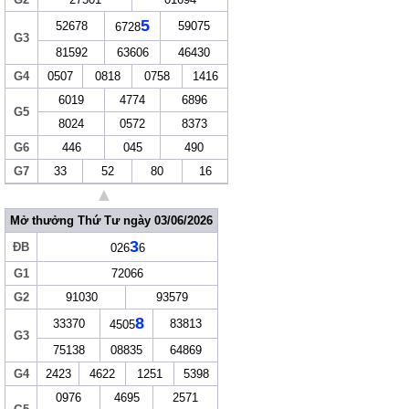
5
52678
59075
6728
G3
81592
63606
46430
G4
0507
0818
0758
1416
6019
4774
6896
G5
8024
0572
8373
G6
446
045
490
G7
33
52
80
16
▲
Mở thưởng Thứ Tư ngày 03/06/2026
3
ĐB
026
6
G1
72066
G2
91030
93579
8
33370
83813
4505
G3
75138
08835
64869
G4
2423
4622
1251
5398
0976
4695
2571