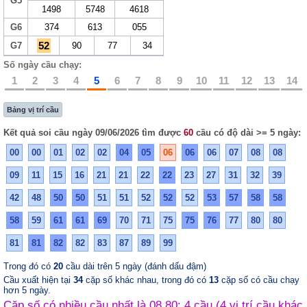
G5
1498
5748
4618
G6
374
613
055
52
G7
90
77
34
Số ngày cầu chạy:
1
2
3
4
5
6
7
8
9
10
11
12
13
14
Bảng vị trí cầu
Kết quả soi cầu ngày 09/06/2026 tìm được
60
cầu có độ dài >= 5 ngày:
00
00
01
02
02
04
05
06
06
06
07
08
08
09
11
15
16
21
21
22
22
23
27
31
32
39
42
48
50
50
51
51
52
52
52
53
57
58
58
58
59
61
61
69
70
71
75
75
76
77
80
80
81
81
82
82
83
87
89
99
Trong đó có
20
cầu dài trên 5 ngày (đánh dấu đậm)
Cầu xuất hiện tại
34
cặp số khác nhau, trong đó có
13
cặp số có cầu chạy
hơn 5 ngày.
Cặp số có nhiều cầu nhất là 08,80: 4 cầu (4 vị trí cầu khác