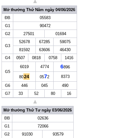
▲
Mở thưởng Thứ Năm ngày 04/06/2026
ĐB
05583
G1
90472
G2
27501
01694
52678
67285
59075
G3
81592
63606
46430
G4
0507
0818
0758
1416
6
6019
4774
896
G5
7
24
8373
80
05
2
G6
446
045
490
G7
33
52
80
16
▲
Mở thưởng Thứ Tư ngày 03/06/2026
ĐB
02636
G1
72066
G2
91030
93579