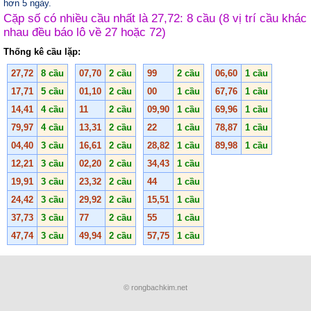
hơn 5 ngày.
Cặp số có nhiều cầu nhất là 27,72: 8 cầu (8 vị trí cầu khác
nhau đều báo lô về 27 hoặc 72)
Thống kê cầu lặp:
27,72
8 cầu
07,70
2 cầu
99
2 cầu
06,60
1 cầu
17,71
5 cầu
01,10
2 cầu
00
1 cầu
67,76
1 cầu
14,41
4 cầu
11
2 cầu
09,90
1 cầu
69,96
1 cầu
79,97
4 cầu
13,31
2 cầu
22
1 cầu
78,87
1 cầu
04,40
3 cầu
16,61
2 cầu
28,82
1 cầu
89,98
1 cầu
12,21
3 cầu
02,20
2 cầu
34,43
1 cầu
19,91
3 cầu
23,32
2 cầu
44
1 cầu
24,42
3 cầu
29,92
2 cầu
15,51
1 cầu
37,73
3 cầu
77
2 cầu
55
1 cầu
47,74
3 cầu
49,94
2 cầu
57,75
1 cầu
© rongbachkim.net