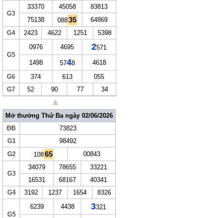
33370
45058
83813
G3
35
75138
64869
088
G4
2423
4622
1251
5398
2
0976
4695
571
G5
4
1498
4618
57
8
G6
374
613
055
G7
52
90
77
34
▲
Mở thưởng Thứ Ba ngày 02/06/2026
ĐB
73823
G1
98492
65
G2
00843
108
34079
78655
33221
G3
16531
68167
40341
G4
3192
1237
1654
8326
3
6239
4438
321
G5