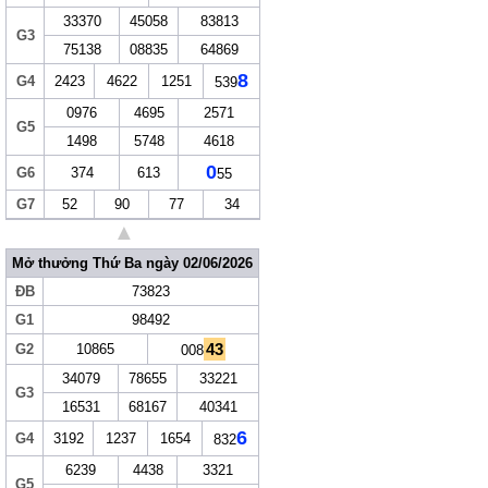
33370
45058
83813
G3
75138
08835
64869
8
G4
2423
4622
1251
539
0976
4695
2571
G5
1498
5748
4618
0
G6
374
613
55
G7
52
90
77
34
▲
Mở thưởng Thứ Ba ngày 02/06/2026
ĐB
73823
G1
98492
43
G2
10865
008
34079
78655
33221
G3
16531
68167
40341
6
G4
3192
1237
1654
832
6239
4438
3321
G5