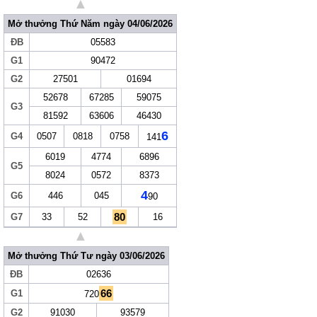
▲
Mở thưởng Thứ Năm ngày 04/06/2026
ĐB
05583
G1
90472
G2
27501
01694
52678
67285
59075
G3
81592
63606
46430
6
G4
0507
0818
0758
141
6019
4774
6896
G5
8024
0572
8373
4
G6
446
045
90
80
G7
33
52
16
▲
Mở thưởng Thứ Tư ngày 03/06/2026
ĐB
02636
66
G1
720
G2
91030
93579