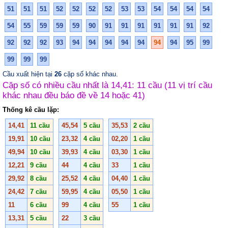
51
51
51
52
52
52
52
53
53
54
54
54
54
54
55
59
59
59
90
91
91
91
91
91
91
92
92
92
92
93
94
94
94
94
94
94
94
95
99
99
99
99
Cầu xuất hiện tại
26
cặp số khác nhau.
Cặp số có nhiều cầu nhất là 14,41: 11 cầu (11 vị trí cầu
khác nhau đều báo đề về 14 hoặc 41)
Thống kê cầu lặp:
14,41
11 cầu
45,54
5 cầu
35,53
2 cầu
19,91
10 cầu
23,32
4 cầu
02,20
1 cầu
49,94
10 cầu
39,93
4 cầu
03,30
1 cầu
12,21
9 cầu
44
4 cầu
33
1 cầu
29,92
8 cầu
25,52
4 cầu
04,40
1 cầu
24,42
7 cầu
59,95
4 cầu
05,50
1 cầu
11
6 cầu
99
4 cầu
55
1 cầu
13,31
5 cầu
22
3 cầu