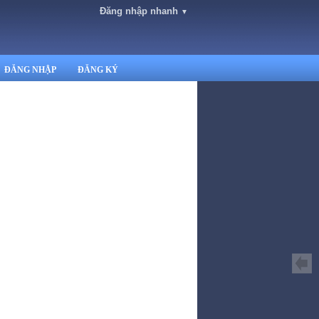
Đăng nhập nhanh
▼
ĐĂNG NHẬP
ĐĂNG KÝ