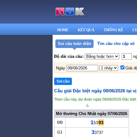
HOME
KẾT QUẢ
THỐNG KÊ
CH
Soi cầu toàn diện
Tìm cầu cho cặp số
Độ dài của cầu:
ng
Ngày
Giải đ
Cầu giải Đặc biệt ngày 08/06/2026 tại vị 
Theo cầu này, dự đoán ngày 08/06/2026 Đặc biệt
▲
Mở thưởng Chủ Nhật ngày 07/06/2026
1
93
ĐB
53
3
G1
3737