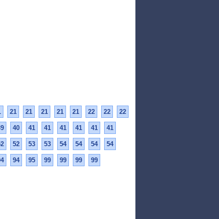
1
21
21
21
21
21
22
22
22
39
40
41
41
41
41
41
41
52
52
53
53
54
54
54
54
94
94
95
99
99
99
99