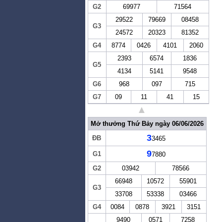
G2
69977
71564
29522
79669
08458
G3
24572
20323
81352
G4
8774
0426
4101
2060
2393
6574
1836
G5
4134
5141
9548
G6
968
097
715
G7
09
11
41
15
▲
Mở thưởng Thứ Bảy ngày 06/06/2026
3
ĐB
3465
9
G1
7880
G2
03942
78566
66948
10572
55901
G3
33708
53338
03466
G4
0084
0878
3921
3151
9490
0571
7258