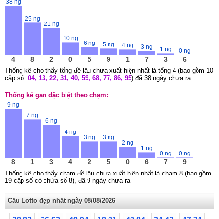
38 ng
25 ng
21 ng
10 ng
6 ng
5 ng
4 ng
3 ng
1 ng
0 ng
4
8
2
0
5
9
1
7
3
6
Thống kê cho thấy tổng đề lâu chưa xuất hiện nhất là tổng 4 (bao gồm 10
cặp số:
04, 13, 22, 31, 40, 59, 68, 77, 86, 95
) đã 38 ngày chưa ra.
Thống kê gan đặc biệt theo chạm:
9 ng
7 ng
6 ng
4 ng
3 ng
3 ng
2 ng
1 ng
0 ng
0 ng
8
1
3
4
2
5
0
6
7
9
Thống kê cho thấy chạm đề lâu chưa xuất hiện nhất là chạm 8 (bao gồm
19 cặp số có chứa số 8), đã 9 ngày chưa ra.
Cầu Lotto đẹp nhất ngày 08/08/2026