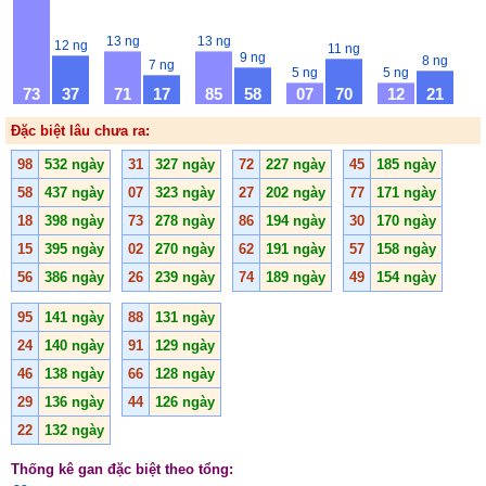
13 ng
13 ng
12 ng
11 ng
9 ng
8 ng
7 ng
5 ng
5 ng
73
37
71
17
85
58
07
70
12
21
Đặc biệt lâu chưa ra:
98
532 ngày
31
327 ngày
72
227 ngày
45
185 ngày
58
437 ngày
07
323 ngày
27
202 ngày
77
171 ngày
18
398 ngày
73
278 ngày
86
194 ngày
30
170 ngày
15
395 ngày
02
270 ngày
62
191 ngày
57
158 ngày
56
386 ngày
26
239 ngày
74
189 ngày
49
154 ngày
95
141 ngày
88
131 ngày
24
140 ngày
91
129 ngày
46
138 ngày
66
128 ngày
29
136 ngày
44
126 ngày
22
132 ngày
Thống kê gan đặc biệt theo tổng: