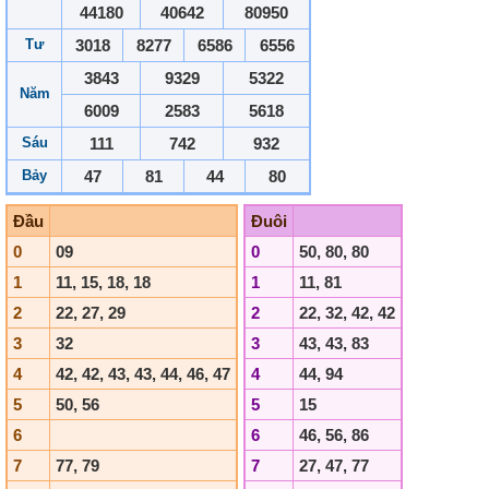
44180
40642
80950
Tư
3018
8277
6586
6556
3843
9329
5322
Năm
6009
2583
5618
Sáu
111
742
932
Bảy
47
81
44
80
Đầu
Đuôi
0
09
0
50, 80, 80
1
11, 15, 18, 18
1
11, 81
2
22, 27, 29
2
22, 32, 42, 42
3
32
3
43, 43, 83
4
42, 42, 43, 43, 44, 46, 47
4
44, 94
5
50, 56
5
15
6
6
46, 56, 86
7
77, 79
7
27, 47, 77