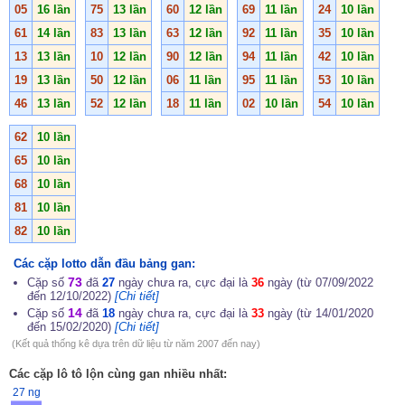
05
16 lần
75
13 lần
60
12 lần
69
11 lần
24
10 lần
61
14 lần
83
13 lần
63
12 lần
92
11 lần
35
10 lần
13
13 lần
10
12 lần
90
12 lần
94
11 lần
42
10 lần
19
13 lần
50
12 lần
06
11 lần
95
11 lần
53
10 lần
46
13 lần
52
12 lần
18
11 lần
02
10 lần
54
10 lần
62
10 lần
65
10 lần
68
10 lần
81
10 lần
82
10 lần
Các cặp lotto dẫn đầu bảng gan:
73
Cặp số
đã
27
ngày chưa ra, cực đại là
36
ngày (từ 07/09/2022
đến 12/10/2022)
[Chi tiết]
14
Cặp số
đã
18
ngày chưa ra, cực đại là
33
ngày (từ 14/01/2020
đến 15/02/2020)
[Chi tiết]
(Kết quả thống kê dựa trên dữ liệu từ năm 2007 đến nay)
Các cặp lô tô lộn cùng gan nhiều nhất:
27 ng