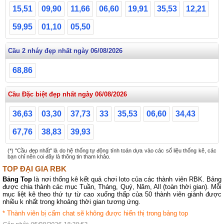
15,51
09,90
11,66
06,60
19,91
35,53
12,21
59,95
01,10
05,50
Cầu 2 nháy đẹp nhất ngày 06/08/2026
68,86
Cầu Đặc biệt đẹp nhất ngày 06/08/2026
36,63
03,30
37,73
33
35,53
06,60
34,43
67,76
38,83
39,93
(*) "Cầu đẹp nhất" là do hệ thống tự động tính toán dựa vào các số liệu thống kê, các
bạn chỉ nên coi đây là thông tin tham khảo.
TOP ĐẠI GIA RBK
Bảng Top
là nơi thống kê kết quả chơi loto của các thành viên RBK. Bảng
được chia thành các mục Tuần, Tháng, Quý, Năm, All (toàn thời gian). Mỗi
mục liệt kê theo thứ tự từ cao xuống thấp của 50 thành viên giành được
nhiều k nhất trong khoảng thời gian tương ứng.
* Thành viên bị cấm chat sẽ không được hiển thị trong bảng top