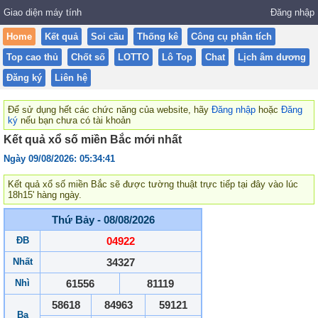
Giao diện máy tính
Đăng nhập
Home
Kết quả
Soi cầu
Thống kê
Công cụ phân tích
Top cao thủ
Chốt số
LOTTO
Lô Top
Chat
Lịch âm dương
Đăng ký
Liên hệ
Để sử dụng hết các chức năng của website, hãy
Đăng nhập
hoặc
Đăng
ký
nếu bạn chưa có tài khoản
Kết quả xổ số miền Bắc mới nhất
Ngày 09/08/2026: 05:34:41
Kết quả xổ số miền Bắc sẽ được tường thuật trực tiếp tại đây vào lúc
18h15' hàng ngày.
Thứ Bảy - 08/08/2026
ĐB
04922
Nhất
34327
Nhì
61556
81119
58618
84963
59121
Ba