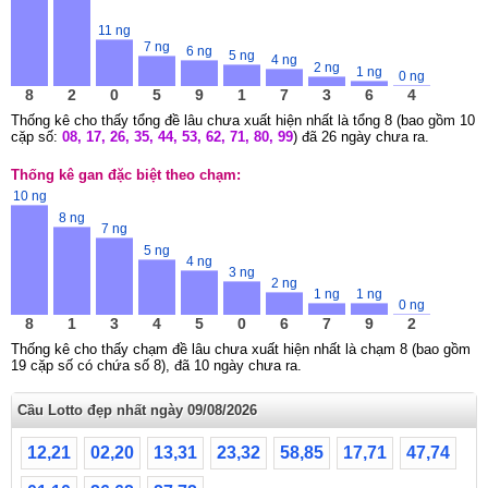
11 ng
7 ng
6 ng
5 ng
4 ng
2 ng
1 ng
0 ng
8
2
0
5
9
1
7
3
6
4
Thống kê cho thấy tổng đề lâu chưa xuất hiện nhất là tổng 8 (bao gồm 10
cặp số:
08, 17, 26, 35, 44, 53, 62, 71, 80, 99
) đã 26 ngày chưa ra.
Thống kê gan đặc biệt theo chạm:
10 ng
8 ng
7 ng
5 ng
4 ng
3 ng
2 ng
1 ng
1 ng
0 ng
8
1
3
4
5
0
6
7
9
2
Thống kê cho thấy chạm đề lâu chưa xuất hiện nhất là chạm 8 (bao gồm
19 cặp số có chứa số 8), đã 10 ngày chưa ra.
Cầu Lotto đẹp nhất ngày 09/08/2026
12,21
02,20
13,31
23,32
58,85
17,71
47,74