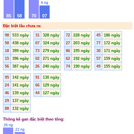
6 ng
85
58
70
07
Đặc biệt lâu chưa ra:
98
533 ngày
31
328 ngày
72
228 ngày
45
186 ngày
58
438 ngày
07
324 ngày
27
203 ngày
77
172 ngày
18
399 ngày
73
279 ngày
86
195 ngày
30
171 ngày
15
396 ngày
02
271 ngày
62
192 ngày
57
159 ngày
56
387 ngày
26
240 ngày
74
190 ngày
49
155 ngày
95
142 ngày
91
130 ngày
24
141 ngày
66
129 ngày
46
139 ngày
44
127 ngày
29
137 ngày
88
132 ngày
Thống kê gan đặc biệt theo tổng:
26 ng
22 ng