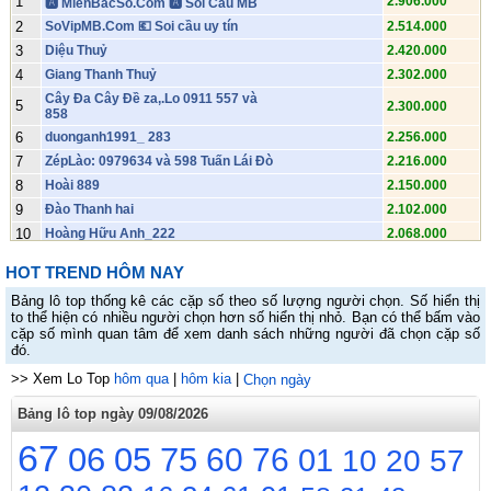
1
2.906.000
🅰️ MienBacSo.Com 🅰️ Soi Cầu MB
2
SoVipMB.Com 💶 Soi cầu uy tín
2.514.000
3
Diệu Thuỷ
2.420.000
4
Giang Thanh Thuỷ
2.302.000
Cây Đa Cây Đề za,.Lo 0911 557 và
5
2.300.000
858
6
duonganh1991_ 283
2.256.000
7
ZépLào: 0979634 và 598 Tuấn Lái Đò
2.216.000
8
Hoài 889
2.150.000
9
Đào Thanh hai
2.102.000
10
Hoàng Hữu Anh_222
2.068.000
11
HHH123
2.034.000
HOT TREND HÔM NAY
12
phangiakhoa71 342
2.018.000
Bảng lô top thống kê các cặp số theo số lượng người chọn. Số hiển thị
13
Huỳnh Hữu Sơn.492
1.896.000
to thể hiện có nhiều người chọn hơn số hiển thị nhỏ. Bạn có thể bấm vào
14
Khánh.391
1.874.000
cặp số mình quan tâm để xem danh sách những người đã chọn cặp số
đó.
15
Lê Khánh Huy 38
1.852.000
>> Xem Lo Top
16
yen-ngo36223 968
hôm qua
|
hôm kia
|
1.836.000
Chọn ngày
17
Vũ Tiến Anh 313
1.836.000
Bảng lô top ngày 09/08/2026
18
Hồ Tấn Anh 944
1.770.000
67
06
05
75
60
76
19
😔 MienBacSo.Com 😔 Soi Cầu MB
01
1.748.000
10
20
57
20
t-linh12_213
1.742.000