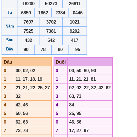
18200
50273
26811
Tư
6850
1862
2384
0446
7697
3702
1021
Năm
7525
7381
9202
Sáu
432
542
417
Bảy
90
78
80
95
Đầu
Đuôi
0
00, 02, 02
0
00, 50, 80, 90
1
11, 17, 18, 19
1
11, 21, 21, 81
2
21, 21, 22, 25, 27
2
02, 02, 22, 32, 42, 62
3
32
3
63, 73
4
42, 46
4
84
5
50, 56
5
25, 95
6
62, 63
6
46, 56
7
73, 78
7
17, 27, 97