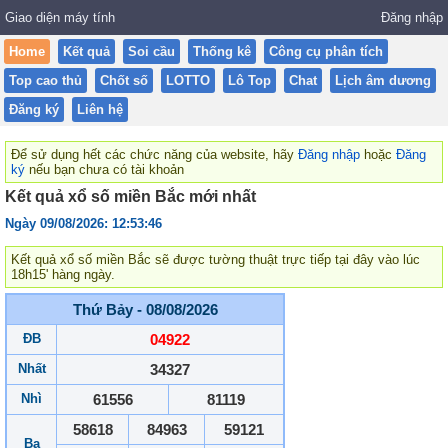
Giao diện máy tính
Đăng nhập
Home
Kết quả
Soi cầu
Thống kê
Công cụ phân tích
Top cao thủ
Chốt số
LOTTO
Lô Top
Chat
Lịch âm dương
Đăng ký
Liên hệ
Để sử dụng hết các chức năng của website, hãy
Đăng nhập
hoặc
Đăng
ký
nếu bạn chưa có tài khoản
Kết quả xổ số miền Bắc mới nhất
Ngày 09/08/2026: 12:53:46
Kết quả xổ số miền Bắc sẽ được tường thuật trực tiếp tại đây vào lúc
18h15' hàng ngày.
Thứ Bảy - 08/08/2026
ĐB
04922
Nhất
34327
Nhì
61556
81119
58618
84963
59121
Ba