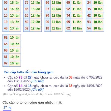
05
16 lần
75
13 lần
60
12 lần
69
11 lần
24
10 lần
61
14 lần
83
13 lần
63
12 lần
92
11 lần
35
10 lần
13
13 lần
10
12 lần
90
12 lần
94
11 lần
42
10 lần
19
13 lần
50
12 lần
06
11 lần
95
11 lần
53
10 lần
46
13 lần
52
12 lần
18
11 lần
02
10 lần
54
10 lần
62
10 lần
65
10 lần
68
10 lần
81
10 lần
82
10 lần
Các cặp lotto dẫn đầu bảng gan:
73
Cặp số
đã
27
ngày chưa ra, cực đại là
36
ngày (từ 07/09/2022
đến 12/10/2022)
[Chi tiết]
14
Cặp số
đã
18
ngày chưa ra, cực đại là
33
ngày (từ 14/01/2020
đến 15/02/2020)
[Chi tiết]
(Kết quả thống kê dựa trên dữ liệu từ năm 2007 đến nay)
Các cặp lô tô lộn cùng gan nhiều nhất:
27 ng