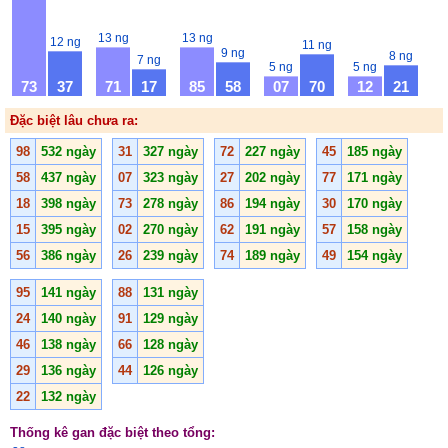
13 ng
13 ng
12 ng
11 ng
9 ng
8 ng
7 ng
5 ng
5 ng
73
37
71
17
85
58
07
70
12
21
Đặc biệt lâu chưa ra:
98
532 ngày
31
327 ngày
72
227 ngày
45
185 ngày
58
437 ngày
07
323 ngày
27
202 ngày
77
171 ngày
18
398 ngày
73
278 ngày
86
194 ngày
30
170 ngày
15
395 ngày
02
270 ngày
62
191 ngày
57
158 ngày
56
386 ngày
26
239 ngày
74
189 ngày
49
154 ngày
95
141 ngày
88
131 ngày
24
140 ngày
91
129 ngày
46
138 ngày
66
128 ngày
29
136 ngày
44
126 ngày
22
132 ngày
Thống kê gan đặc biệt theo tổng: