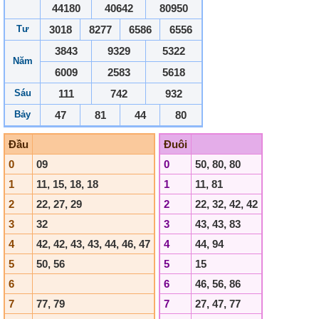
44180
40642
80950
Tư
3018
8277
6586
6556
3843
9329
5322
Năm
6009
2583
5618
Sáu
111
742
932
Bảy
47
81
44
80
Đầu
Đuôi
0
09
0
50, 80, 80
1
11, 15, 18, 18
1
11, 81
2
22, 27, 29
2
22, 32, 42, 42
3
32
3
43, 43, 83
4
42, 42, 43, 43, 44, 46, 47
4
44, 94
5
50, 56
5
15
6
6
46, 56, 86
7
77, 79
7
27, 47, 77