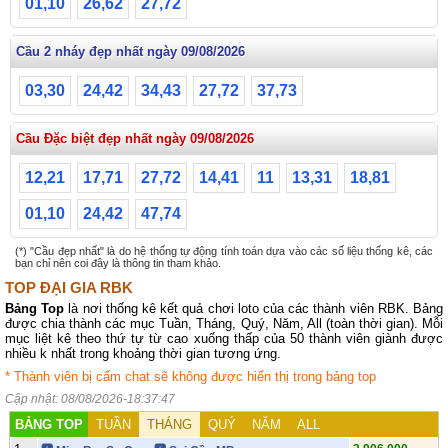
01,10
26,62
27,72
Cầu 2 nháy đẹp nhất ngày 09/08/2026
03,30
24,42
34,43
27,72
37,73
Cầu Đặc biệt đẹp nhất ngày 09/08/2026
12,21
17,71
27,72
14,41
11
13,31
18,81
01,10
24,42
47,74
(*) "Cầu đẹp nhất" là do hệ thống tự động tính toán dựa vào các số liệu thống kê, các
bạn chỉ nên coi đây là thông tin tham khảo.
TOP ĐẠI GIA RBK
Bảng Top
là nơi thống kê kết quả chơi loto của các thành viên RBK. Bảng
được chia thành các mục Tuần, Tháng, Quý, Năm, All (toàn thời gian). Mỗi
mục liệt kê theo thứ tự từ cao xuống thấp của 50 thành viên giành được
nhiều k nhất trong khoảng thời gian tương ứng.
* Thành viên bị cấm chat sẽ không được hiển thị trong bảng top
Cập nhật: 08/08/2026-18:37:47
BẢNG TOP
TUẦN
THÁNG
QUÝ
NĂM
ALL