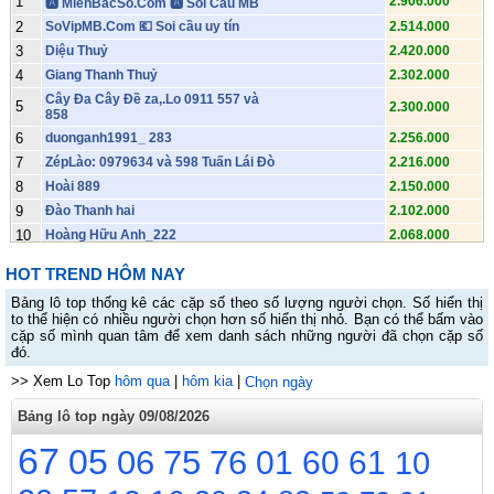
1
2.906.000
🅰️ MienBacSo.Com 🅰️ Soi Cầu MB
2
SoVipMB.Com 💶 Soi cầu uy tín
2.514.000
3
Diệu Thuỷ
2.420.000
4
Giang Thanh Thuỷ
2.302.000
Cây Đa Cây Đề za,.Lo 0911 557 và
5
2.300.000
858
6
duonganh1991_ 283
2.256.000
7
ZépLào: 0979634 và 598 Tuấn Lái Đò
2.216.000
8
Hoài 889
2.150.000
9
Đào Thanh hai
2.102.000
10
Hoàng Hữu Anh_222
2.068.000
11
HHH123
2.034.000
HOT TREND HÔM NAY
12
phangiakhoa71 342
2.018.000
Bảng lô top thống kê các cặp số theo số lượng người chọn. Số hiển thị
13
Huỳnh Hữu Sơn.492
1.896.000
to thể hiện có nhiều người chọn hơn số hiển thị nhỏ. Bạn có thể bấm vào
14
Khánh.391
1.874.000
cặp số mình quan tâm để xem danh sách những người đã chọn cặp số
đó.
15
Lê Khánh Huy 38
1.852.000
>> Xem Lo Top
16
yen-ngo36223 968
hôm qua
|
hôm kia
|
1.836.000
Chọn ngày
17
Vũ Tiến Anh 313
1.836.000
Bảng lô top ngày 09/08/2026
18
Hồ Tấn Anh 944
1.770.000
67
05
06
75
76
01
60
61
19
😔 MienBacSo.Com 😔 Soi Cầu MB
1.748.000
10
20
t-linh12_213
1.742.000