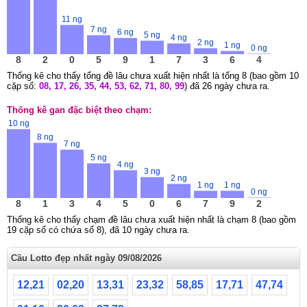
11 ng
7 ng
6 ng
5 ng
4 ng
2 ng
1 ng
0 ng
8
2
0
5
9
1
7
3
6
4
Thống kê cho thấy tổng đề lâu chưa xuất hiện nhất là tổng 8 (bao gồm 10
cặp số:
08, 17, 26, 35, 44, 53, 62, 71, 80, 99
) đã 26 ngày chưa ra.
Thống kê gan đặc biệt theo chạm:
10 ng
8 ng
7 ng
5 ng
4 ng
3 ng
2 ng
1 ng
1 ng
0 ng
8
1
3
4
5
0
6
7
9
2
Thống kê cho thấy chạm đề lâu chưa xuất hiện nhất là chạm 8 (bao gồm
19 cặp số có chứa số 8), đã 10 ngày chưa ra.
Cầu Lotto đẹp nhất ngày 09/08/2026
12,21
02,20
13,31
23,32
58,85
17,71
47,74