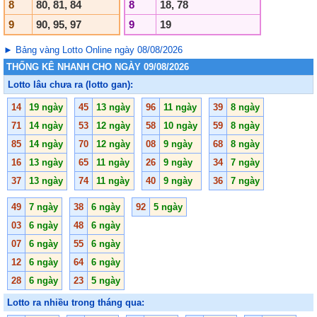
8
80, 81, 84
8
18, 78
9
90, 95, 97
9
19
► Bảng vàng Lotto Online ngày 08/08/2026
THỐNG KÊ NHANH CHO NGÀY 09/08/2026
Lotto lâu chưa ra (lotto gan):
14
19 ngày
45
13 ngày
96
11 ngày
39
8 ngày
71
14 ngày
53
12 ngày
58
10 ngày
59
8 ngày
85
14 ngày
70
12 ngày
08
9 ngày
68
8 ngày
16
13 ngày
65
11 ngày
26
9 ngày
34
7 ngày
37
13 ngày
74
11 ngày
40
9 ngày
36
7 ngày
49
7 ngày
38
6 ngày
92
5 ngày
03
6 ngày
48
6 ngày
07
6 ngày
55
6 ngày
12
6 ngày
64
6 ngày
28
6 ngày
23
5 ngày
Lotto ra nhiều trong tháng qua: