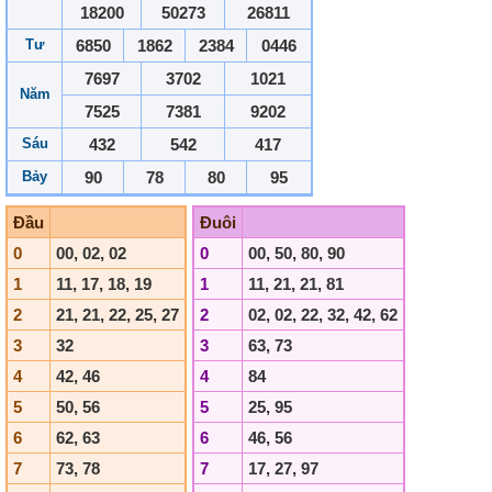
18200
50273
26811
Tư
6850
1862
2384
0446
7697
3702
1021
Năm
7525
7381
9202
Sáu
432
542
417
Bảy
90
78
80
95
Đầu
Đuôi
0
00, 02, 02
0
00, 50, 80, 90
1
11, 17, 18, 19
1
11, 21, 21, 81
2
21, 21, 22, 25, 27
2
02, 02, 22, 32, 42, 62
3
32
3
63, 73
4
42, 46
4
84
5
50, 56
5
25, 95
6
62, 63
6
46, 56
7
73, 78
7
17, 27, 97