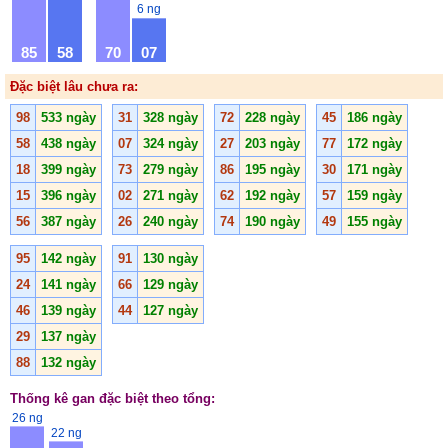
6 ng
85
58
70
07
Đặc biệt lâu chưa ra:
98
533 ngày
31
328 ngày
72
228 ngày
45
186 ngày
58
438 ngày
07
324 ngày
27
203 ngày
77
172 ngày
18
399 ngày
73
279 ngày
86
195 ngày
30
171 ngày
15
396 ngày
02
271 ngày
62
192 ngày
57
159 ngày
56
387 ngày
26
240 ngày
74
190 ngày
49
155 ngày
95
142 ngày
91
130 ngày
24
141 ngày
66
129 ngày
46
139 ngày
44
127 ngày
29
137 ngày
88
132 ngày
Thống kê gan đặc biệt theo tổng:
26 ng
22 ng