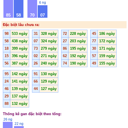
6 ng
85
58
70
07
Đặc biệt lâu chưa ra:
98
533 ngày
31
328 ngày
72
228 ngày
45
186 ngày
58
438 ngày
07
324 ngày
27
203 ngày
77
172 ngày
18
399 ngày
73
279 ngày
86
195 ngày
30
171 ngày
15
396 ngày
02
271 ngày
62
192 ngày
57
159 ngày
56
387 ngày
26
240 ngày
74
190 ngày
49
155 ngày
95
142 ngày
91
130 ngày
24
141 ngày
66
129 ngày
46
139 ngày
44
127 ngày
29
137 ngày
88
132 ngày
Thống kê gan đặc biệt theo tổng:
26 ng
22 ng