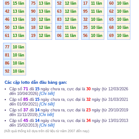
05
15 lần
75
13 lần
52
12 lần
17
11 lần
60
10 lần
42
13 lần
90
13 lần
63
12 lần
95
11 lần
62
10 lần
46
13 lần
10
12 lần
83
12 lần
32
10 lần
65
10 lần
50
13 lần
18
12 lần
02
11 lần
35
10 lần
68
10 lần
61
13 lần
19
12 lần
06
11 lần
56
10 lần
69
10 lần
77
10 lần
81
10 lần
86
10 lần
92
10 lần
Các cặp lotto dẫn đầu bảng gan:
71
Cặp số
đã
15
ngày chưa ra, cực đại là
30
ngày (từ 12/03/2026
đến 10/04/2026)
[Chi tiết]
85
Cặp số
đã
15
ngày chưa ra, cực đại là
32
ngày (từ 31/03/2021
đến 01/05/2021)
[Chi tiết]
37
Cặp số
đã
14
ngày chưa ra, cực đại là
23
ngày (từ 20/10/2019
đến 11/11/2019)
[Chi tiết]
45
Cặp số
đã
14
ngày chưa ra, cực đại là
34
ngày (từ 13/01/2013
đến 15/02/2013)
[Chi tiết]
(Kết quả thống kê dựa trên dữ liệu từ năm 2007 đến nay)