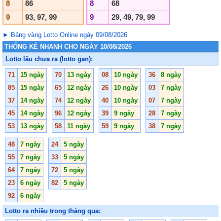
8
86
8
68
9
93, 97, 99
9
29, 49, 79, 99
► Bảng vàng Lotto Online ngày 09/08/2026
THỐNG KÊ NHANH CHO NGÀY 10/08/2026
Lotto lâu chưa ra (lotto gan):
71
15 ngày
70
13 ngày
08
10 ngày
36
8 ngày
85
15 ngày
65
12 ngày
26
10 ngày
03
7 ngày
37
14 ngày
74
12 ngày
40
10 ngày
07
7 ngày
45
14 ngày
96
12 ngày
39
9 ngày
28
7 ngày
53
13 ngày
58
11 ngày
59
9 ngày
38
7 ngày
48
7 ngày
24
5 ngày
55
7 ngày
33
5 ngày
64
7 ngày
72
5 ngày
23
6 ngày
82
5 ngày
92
6 ngày
Lotto ra nhiều trong tháng qua: