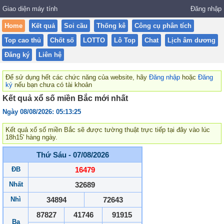
Giao diện máy tính
Đăng nhập
Home
Kết quả
Soi cầu
Thống kê
Công cụ phân tích
Top cao thủ
Chốt số
LOTTO
Lô Top
Chat
Lịch âm dương
Đăng ký
Liên hệ
Để sử dụng hết các chức năng của website, hãy
Đăng nhập
hoặc
Đăng
ký
nếu bạn chưa có tài khoản
Kết quả xổ số miền Bắc mới nhất
Ngày 08/08/2026: 05:13:25
Kết quả xổ số miền Bắc sẽ được tường thuật trực tiếp tại đây vào lúc
18h15' hàng ngày.
Thứ Sáu - 07/08/2026
ĐB
16479
Nhất
32689
Nhì
34894
72643
87827
41746
91915
Ba