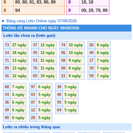
8
80, 80, 81, 83, 86, 89
8
18, 18
9
94
9
09, 29, 79, 89
► Bảng vàng Lotto Online ngày 07/08/2026
THỐNG KÊ NHANH CHO NGÀY 08/08/2026
Lotto lâu chưa ra (lotto gan):
73
27 ngày
37
12 ngày
74
10 ngày
26
8 ngày
14
18 ngày
45
12 ngày
96
10 ngày
40
8 ngày
71
13 ngày
53
11 ngày
58
9 ngày
17
7 ngày
85
13 ngày
70
11 ngày
08
8 ngày
39
7 ngày
16
12 ngày
65
10 ngày
21
8 ngày
59
7 ngày
68
7 ngày
97
6 ngày
38
5 ngày
34
6 ngày
03
5 ngày
48
5 ngày
36
6 ngày
07
5 ngày
55
5 ngày
49
6 ngày
12
5 ngày
64
5 ngày
90
6 ngày
28
5 ngày
Lotto ra nhiều trong tháng qua: