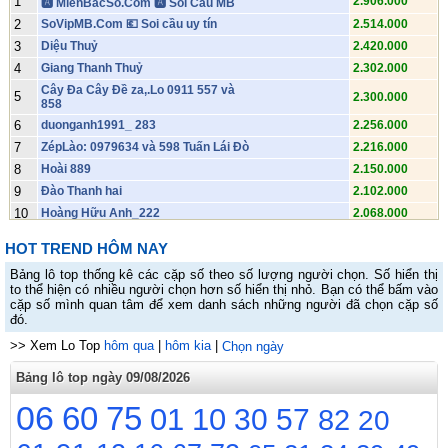
1
2.906.000
🅰️ MienBacSo.Com 🅰️ Soi Cầu MB
2
SoVipMB.Com 💶 Soi cầu uy tín
2.514.000
3
Diệu Thuỷ
2.420.000
4
Giang Thanh Thuỷ
2.302.000
Cây Đa Cây Đề za,.Lo 0911 557 và
5
2.300.000
858
6
duonganh1991_ 283
2.256.000
7
ZépLào: 0979634 và 598 Tuấn Lái Đò
2.216.000
8
Hoài 889
2.150.000
9
Đào Thanh hai
2.102.000
10
Hoàng Hữu Anh_222
2.068.000
11
HHH123
2.034.000
HOT TREND HÔM NAY
12
phangiakhoa71 342
2.018.000
Bảng lô top thống kê các cặp số theo số lượng người chọn. Số hiển thị
13
Huỳnh Hữu Sơn.492
1.896.000
to thể hiện có nhiều người chọn hơn số hiển thị nhỏ. Bạn có thể bấm vào
14
Khánh.391
1.874.000
cặp số mình quan tâm để xem danh sách những người đã chọn cặp số
đó.
15
Lê Khánh Huy 38
1.852.000
>> Xem Lo Top
16
yen-ngo36223 968
hôm qua
|
hôm kia
|
1.836.000
Chọn ngày
17
Vũ Tiến Anh 313
1.836.000
Bảng lô top ngày 09/08/2026
18
Hồ Tấn Anh 944
1.770.000
06
60
75
01
10
30
57
19
😔 MienBacSo.Com 😔 Soi Cầu MB
82
1.748.000
20
20
t-linh12_213
1.742.000