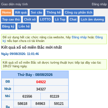
Giao diện máy tính
Đăng nhập
Home
Kết quả
Soi cầu
Thống kê
Công cụ phân tích
Top cao thủ
Chốt số
LOTTO
Lô Top
Chat
Lịch âm dương
Đăng ký
Liên hệ
Để sử dụng hết các chức năng của website, hãy
Đăng nhập
hoặc
Đăng
ký
nếu bạn chưa có tài khoản
Kết quả xổ số miền Bắc mới nhất
Ngày 09/08/2026: 11:01:46
Kết quả xổ số miền Bắc sẽ được tường thuật trực tiếp tại đây vào lúc
18h15' hàng ngày.
Thứ Bảy - 08/08/2026
ĐB
04922
Nhất
34327
Nhì
61556
81119
58618
84963
59121
Ba