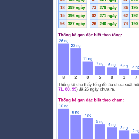
hất lượng nhất cho anh em. tôi tự tin với tỷ
ảo uy tín, hãy theo dõi và đồng hành cùng t
18
399 ngày
73
279 ngày
86
195
0528340173
.
15
396 ngày
02
271 ngày
62
192
CẦU CHUẨN MÌNH G
ngô văn anhhh 19989:
UẨN HỮU DUYÊN NHẮN TIN KẾT BẠN 👌𝐙
56
387 ngày
26
240 ngày
74
190
ÂU DÀI SỐ CHUẨN..🧧: CẦU CHUẨN MÌNH
CHUẨN HỮU DUYÊN KẾT BẠN 𝐙𝐚 no: ..
05
Thống kê gan đặc biệt theo tổng:
26 ng
ANH CHỊ EM XA BỜ NHẮ
Trần Nghĩa yahoo:
N free. MỖI NGÀY ANH CHỊ EM TA CÙNG 
22 ng
ANH CHỊ EM XA BỜ NHẮ
Trần Nghĩa yahoo:
N free. MỖI NGÀY ANH CHỊ EM TA CÙNG 
11 ng
Chúc mừng ace hum qua ăn 
Lý Mặc Sầu👌:
7 ng
6 ng
5 ng
4 n
Ace nhắn tin zal0
058
Chuyên Về BTL.BTĐ:
oạn số, mọi người kết bạn anh này giúp ạ,
8
2
0
5
9
1
7
,em giới thiệu lên đây cho những ai sống k
Thống kê cho thấy tổng đề lâu chưa xuất hiệ
ụ chung bên gđ yêu thương ạ
71, 80, 99
) đã 26 ngày chưa ra.
*Vừa chuẩnn và có tâm
Đỗ thị thu Trang 1999:
k thu phí nữa .theo số chị rất chuẩn chị rất 
Thống kê gan đặc biệt theo chạm:
a bờ, ai cần số chuẩn nhắn tin nhờ chị ấy gr
10 ng
*Vừa chuẩnn và có tâm
Đỗ thị thu Trang 1999:
k thu phí nữa .theo số chị rất chuẩn chị rất 
8 ng
7 ng
a bờ, ai cần số chuẩn nhắn tin nhờ chị ấy gri
5 ng
*Vừa chuẩnn và có tâm
Đỗ thị thu Trang 1999:
4 ng
k thu phí nữa .theo số chị rất chuẩn chị rất 
3 ng
2 n
a bờ, ai cần số chuẩn nhắn tin nhờ chị ấy gr
CẦU CHUẨN MÌNH G
ngô văn anhhh 19989: