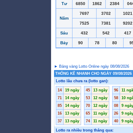
ực sâu đi lên và a khuyên em rất nhiều điều
Tư
6850
1862
2384
04
ghe lời a từ bỏ và giới thiệu a lên đây cho 
7697
3702
1021
Ace nhắn tin zal0
058
Chuyên Về BTL.BTĐ:
oạn số, mọi người kết bạn anh này giúp ạ,
Năm
,em giới thiệu lên đây cho những ai sống k
7525
7381
9202
ụ chung bên gđ yêu thương ạ
Sáu
432
542
417
MR BÌNH DA LÔ.! .O
921
.
Trần Nghĩa yahoo:
ƠI Ạ
Bảy
90
78
80
9
ANH CHỊ EM XA BỜ NHẮ
Trần Nghĩa yahoo:
N free. MỖI NGÀY ANH CHỊ EM TA CÙNG C
ANH CHỊ EM XA BỜ NHẮ
Trần Nghĩa yahoo:
N free. MỖI NGÀY ANH CHỊ EM TA CÙNG C
CẦU CHUẨN MÌNH G
ngô văn anhhh 19989:
► Bảng vàng Lotto Online ngày 08/08/2026
UẨN HỮU DUYÊN NHẮN TIN KẾT BẠN 👌𝐙
THỐNG KÊ NHANH CHO NGÀY 09/08/2026
ÂU DÀI SỐ CHUẨN..🧧: CẦU CHUẨN MÌNH
CHUẨN HỮU DUYÊN KẾT BẠN 𝐙𝐚 no: ..
05
Lotto lâu chưa ra (lotto gan):
*Vừa chuẩnn và có tâm
Đỗ thị thu Trang 1999:
14
19 ngày
45
13 ngày
96
11 ng
k thu phí nữa .theo số chị rất chuẩn chị rất 
a bờ, ai cần số chuẩn nhắn tin nhờ chị ấy gri
71
14 ngày
53
12 ngày
58
10 ng
*Vừa chuẩnn và có tâm
Đỗ thị thu Trang 1999:
85
14 ngày
70
12 ngày
08
9 ngà
k thu phí nữa .theo số chị rất chuẩn chị rất 
a bờ, ai cần số chuẩn nhắn tin nhờ chị ấy gr
16
13 ngày
65
11 ngày
26
9 ngà
Ace nhắn tin zal0
058
Chuyên Về BTL.BTĐ:
oạn số, mọi người kết bạn anh này giúp ạ,
37
13 ngày
74
11 ngày
40
9 ngà
,em giới thiệu lên đây cho những ai sống k
ụ chung bên gđ yêu thương ạ
Lotto ra nhiều trong tháng qua: