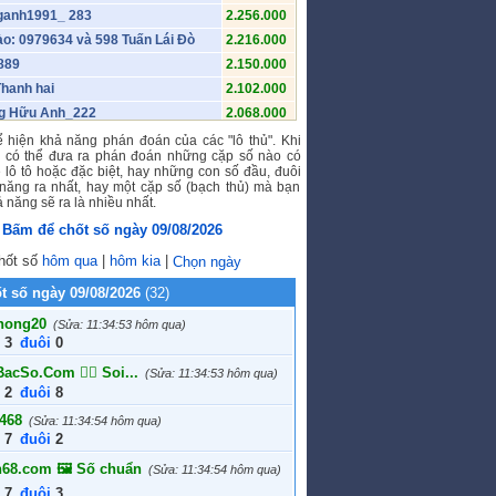
ganh1991_ 283
2.256.000
o: 0979634 và 598 Tuấn Lái Đò
2.216.000
889
2.150.000
hanh hai
2.102.000
g Hữu Anh_222
2.068.000
23
2.034.000
 hiện khả năng phán đoán của các "lô thủ". Khi
n có thể đưa ra phán đoán những cặp số nào có
giakhoa71 342
2.018.000
 lô tô hoặc đặc biệt, hay những con số đầu, đuôi
h Hữu Sơn.492
1.896.000
năng ra nhất, hay một cặp số (bạch thủ) mà bạn
 năng sẽ ra là nhiều nhất.
h.391
1.874.000
Bấm để chốt số ngày
09/08/2026
ánh Huy 38
1.852.000
ngo36223 968
1.836.000
hốt số
hôm qua
|
hôm kia
|
Chọn ngày
ến Anh 313
1.836.000
t số ngày 09/08/2026
(32)
n Anh 944
1.770.000
hong20
(Sửa: 11:34:53 hôm qua)
ienBacSo.Com 😔 Soi Cầu MB
1.748.000
3
đuôi
0
h12_213
1.742.000
nBacSo.Com 🚴‍♀️ Soi...
(Sửa: 11:34:53 hôm qua)
c Việt 655
1.742.000
2
đuôi
8
ễn Đức Yến_379
1.714.000
.468
(Sửa: 11:34:54 hôm qua)
980
1.710.000
7
đuôi
2
h1998
1.698.000
68.com 🖼 Số chuẩn
(Sửa: 11:34:54 hôm qua)
aby198x
1.680.000
7
đuôi
3