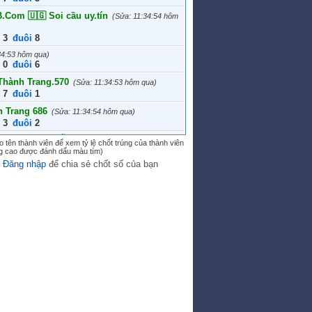
74
1.676.000
Com 🇺🇬 Soi cầu uy.tín
(Sửa: 11:34:54 hôm
ễn Hoài Nam 667
1.648.000
m32
1.632.000
3
đuôi
8
 Đàm Thanh
1.620.000
34:53 hôm qua)
0
đuôi
6
24
1.610.000
binh_
1.610.000
Thành Trang.570
(Sửa: 11:34:53 hôm qua)
7
đuôi
1
g62.542
1.610.000
 Trang 686
p96_253
1.604.000
(Sửa: 11:34:54 hôm qua)
3
đuôi
2
nh12 448
1.576.000
UHAY.NET -MIỄN PHÍ 100%🛑💞
(Chốt:
ia Sơn 109
1.572.000
 tên thành viên để xem tỷ lệ chốt trúng của thành viên
úng cao được đánh dấu màu tím)
ôm qua)
5
y
Đăng nhập
để chia sẻ chốt số của bạn
9.Com 🇳🇨 Số Chuẩn MB
(Sửa: 11:34:53 hôm
0
đuôi
9
o.Com ✅ Soi cầu chuẩn
(Sửa: 11:34:53 hôm
8
đuôi
1
75
(Sửa: 11:34:54 hôm qua)
9
đuôi
6
UHAY.NET -MI.ỄN PHÍ 100%🍀
(Chốt:
ôm qua)
7