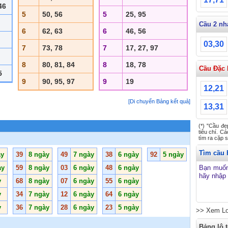
 bỏ đỏ đen đi k lấy cái cờ bạc để làm giàu được ạ và em cũng n
46
mọi người tìm thấy
5
50, 56
5
25, 95
9
.
461
.
383
đã giúp em gỡ được 900tr ạ, mọi người đang xa bờ, l
Cầu 2 nh
 em đã theo và chiêm ngưỡng cho nên mọi người an tâm chơi ạ
6
62, 63
6
46, 56
hông được tự do và đang nợ nần vào gặp a giúp để được đoàn t
03,30
7
73, 78
7
17, 27, 97
991
.
877
.. CHỐT BTL.BTĐ CHUẨN ANH CHỊ EM TA CÙNG CH
8
80, 81, 84
8
18, 78
Cầu Đặc 
5
N TIN .KB ZA.L0..O
921
.
991
.
877
.. TÔI CHỐT BTL.BTĐ CHUẨ
9
90, 95, 97
9
19
HƠI Ạ..
12,21
N TIN .KB ZA.L0..O
921
.
991
.
877
.. TÔI CHỐT BTL.BTĐ CHUẨ
HƠI Ạ..
[Di chuyển Bảng kết quả]
13,31
IÚP AE VỀ BỜ KHÔNG THU PHÍ . MÌNH CHIA SẺ NGUỒN CH
no :
0568088942
NGUỒN CHUẨN SỐ LIÊN HỆ GIEO LỘC L
(*) "Cầu đẹ
 GIÚP AE VỀ BỜ KHÔNG THU PHÍ . MÌNH CHIA SẺ NGUỒN
tiêu chí. 
68088942
NGUỒN CHUẨN SỐ LIÊN HỆ EM ạ
tìm ra cặp s
 thì chỉ có kênh của chị Vân da.lo::
0563906623
chị giúp còn
Tìm cầu
ày
39
8 ngày
49
7 ngày
38
6 ngày
92
5 ngày
nhiệt tình và đặt lợi nhuận ng chơi lên hàng đầu. Ace nào đang x
úpp ạ* ..n
ày
59
8 ngày
03
6 ngày
48
6 ngày
Bạn muốn
 thì chỉ có kênh của chị Vân da.lo::
0563906623
chị giúp còn
hãy nhập 
y
68
8 ngày
07
6 ngày
55
6 ngày
nhiệt tình và đặt lợi nhuận ng chơi lên hàng đầu. Ace nào đang x
iúpp ạ
y
34
7 ngày
12
6 ngày
64
6 ngày
9
.
461
.
383
đã giúp em gỡ được 900tr ạ, mọi người đang xa bờ, l
 em đã theo và chiêm ngưỡng cho nên mọi người an tâm chơi ạ
y
36
7 ngày
28
6 ngày
23
5 ngày
>> Xem L
hông được tự do và đang nợ nần vào gặp a giúp để được đoàn t
Bảng lô 