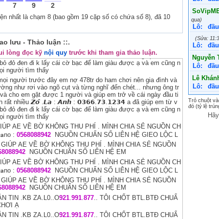
26
Minh 
7
9
2
no :
0568088942
NGUỒN CHUẨN SỐ LIÊN HỆ GIEO LỘC L
SoVipMB.
27
Nguy
 GIÚP AE VỀ BỜ KHÔNG THU PHÍ . MÌNH CHIA SẺ NGUỒN
ện nhất là chạm 8 (bao gồm 19 cặp số có chứa số 8), đã 10
qua)
68088942
NGUỒN CHUẨN SỐ LIÊN HỆ EM
28
lena
Lô:
đầu
mọi người trước đây em nợ 478tr do ham chơi nên gia đình và
29
Viên
(Sửa: 11:
ờng như rơi vào ngõ cụt và từng nghĩ đến chét... nhưng ông tr
iao lưu - Thảo luận ::.
Lô:
đầu
30
vanh
ả và cho em gặt được 1 người và giúp em trở về cái ngày đầu ti
ui lòng đọc kỹ
nội quy
trước khi tham gia thảo luận.
hiều 𝙕𝙤̂ .𝙇𝙖 : 𝘼𝙣𝙝 : 𝟬𝟯𝟲𝟲.𝟳𝟯.𝟭𝟮𝟯𝟰 a đã giúp em từ v
31
phan
Nguyễn 
 bỏ đỏ đen đi k lấy cái cờ bạc để làm giàu được ạ và em cũng n
Lô:
đầu
32
volon
mọi người tìm thấy
Lê Khánh
33
mai-
mọi người trước đây em nợ 478tr do ham chơi nên gia đình và
Lô:
đầu
ờng như rơi vào ngõ cụt và từng nghĩ đến chét... nhưng ông tr
34
ly_ha
ả và cho em gặt được 1 người và giúp em trở về cái ngày đầu ti
💞SOICA
35
Ngô G
Trỏ chuột vào
hiều 𝙕𝙤̂ .𝙇𝙖 : 𝘼𝙣𝙝 : 𝟬𝟯𝟲𝟲.𝟳𝟯.𝟭𝟮𝟯𝟰 a đã giúp em từ v
đó (tỷ lệ tr
11:31:16 h
 bỏ đỏ đen đi k lấy cái cờ bạc để làm giàu được ạ và em cũng n
Lô:
59, 9
Hã
mọi người tìm thấy
IÚP AE VỀ BỜ KHÔNG THU PHÍ . MÌNH CHIA SẺ NGUỒN CH
CauDep9
no :
0568088942
NGUỒN CHUẨN SỐ LIÊN HỆ GIEO LỘC L
qua)
Lô:
đầu
 GIÚP AE VỀ BỜ KHÔNG THU PHÍ . MÌNH CHIA SẺ NGUỒN
68088942
NGUỒN CHUẨN SỐ LIÊN HỆ EM
LayCauL
IÚP AE VỀ BỜ KHÔNG THU PHÍ . MÌNH CHIA SẺ NGUỒN CH
qua)
no :
0568088942
NGUỒN CHUẨN SỐ LIÊN HỆ GIEO LỘC L
Lô:
đầu
 GIÚP AE VỀ BỜ KHÔNG THU PHÍ . MÌNH CHIA SẺ NGUỒN
tam-v681
68088942
NGUỒN CHUẨN SỐ LIÊN HỆ EM
Lô:
đầu
N TIN .KB ZA.L0..O
921
.
991
.
877
.. TÔI CHỐT BTL.BTĐ CHUẨ
💞SOICA
CHƠI Ạ
11:31:45 h
N TIN .KB ZA.L0..O
921
.
991
.
877
.. TÔI CHỐT BTL.BTĐ CHUẨ
Lô:
79, 9