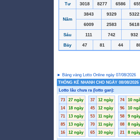
Tư
3018
8277
6586
65
3843
9329
5322
Năm
6009
2583
5618
Sáu
111
742
932
Bảy
47
81
44
8
► Bảng vàng Lotto Online ngày 07/08/2026
THỐNG KÊ NHANH CHO NGÀY 08/08/2026
Lotto lâu chưa ra (lotto gan):
73
27 ngày
37
12 ngày
74
10 ng
14
18 ngày
45
12 ngày
96
10 ng
71
13 ngày
53
11 ngày
58
9 ngà
85
13 ngày
70
11 ngày
08
8 ngà
16
12 ngày
65
10 ngày
21
8 ngà