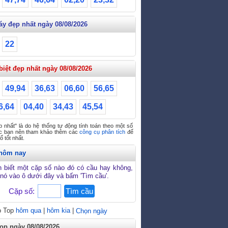
áy đẹp nhất ngày 08/08/2026
22
biệt đẹp nhất ngày 08/08/2026
49,94
36,63
06,60
56,65
6,64
04,40
34,43
45,54
p nhất" là do hệ thống tự động tính toán theo một số
Các bạn nên tham khảo thêm các
công cụ phân tích
để
ố tốt nhất.
 hôm nay
 biết một cặp số nào đó có cầu hay không,
nó vào ô dưới đây và bấm 'Tìm cầu'.
Cặp số:
o Top
hôm qua
|
hôm kia
|
Chọn ngày
top ngày 08/08/2026