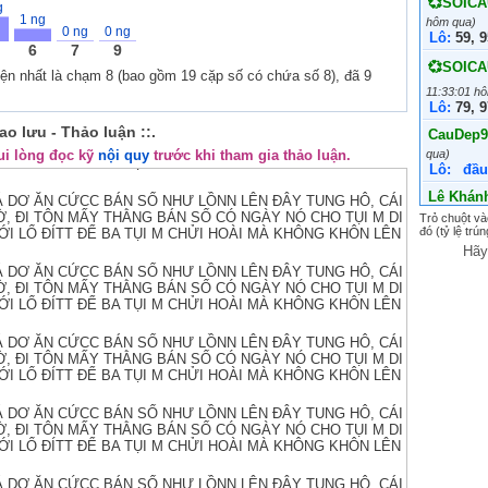
26
vuan
💞SOICA
g
1 ng
hôm qua)
27
Minh 
 CỨCC BÁN SỐ NHƯ LỒNN LÊN ĐÂY TUNG HÔ, CÁI MÃ CH
0 ng
0 ng
Lô:
59, 9
6
7
9
28
Chân 
TÔN MẤY THẰNG BÁN SỐ CÓ NGÀY NÓ CHO TỤI M DI ĂN C
💞SOICA
Ổ ĐÍTT ĐỂ BA TỤI M CHỬI HOÀI MÀ KHÔNG KHÔN LÊN ĐƯ
29
Nguy
ện nhất là chạm 8 (bao gồm 19 cặp số có chứa số 8), đã 9
11:33:01 h
30
lena
Lô:
79, 9
31
vanh
 DƠ ĂN CỨCC BÁN SỐ NHƯ LỒNN LÊN ĐÂY TUNG HÔ, CÁI
iao lưu - Thảo luận ::.
CauDep9
32
phan
, ĐI TÔN MẤY THẰNG BÁN SỐ CÓ NGÀY NÓ CHO TỤI M DI
ui lòng đọc kỹ
nội quy
trước khi tham gia thảo luận.
qua)
ỚI LỔ ĐÍTT ĐỂ BA TỤI M CHỬI HOÀI MÀ KHÔNG KHÔN LÊN
33
Lô:
volon
đầu
34
mai-
Lê Khánh
 DƠ ĂN CỨCC BÁN SỐ NHƯ LỒNN LÊN ĐÂY TUNG HÔ, CÁI
Lô:
đầu
, ĐI TÔN MẤY THẰNG BÁN SỐ CÓ NGÀY NÓ CHO TỤI M DI
35
ly_ha
Trỏ chuột vào
đó (tỷ lệ tr
ỚI LỔ ĐÍTT ĐỂ BA TỤI M CHỬI HOÀI MÀ KHÔNG KHÔN LÊN
hoang-p
Hã
Lô:
đầu
 DƠ ĂN CỨCC BÁN SỐ NHƯ LỒNN LÊN ĐÂY TUNG HÔ, CÁI
, ĐI TÔN MẤY THẰNG BÁN SỐ CÓ NGÀY NÓ CHO TỤI M DI
(Sửa: 11:
Lô:
đầu
ỚI LỔ ĐÍTT ĐỂ BA TỤI M CHỬI HOÀI MÀ KHÔNG KHÔN LÊN
p-linh15
 DƠ ĂN CỨCC BÁN SỐ NHƯ LỒNN LÊN ĐÂY TUNG HÔ, CÁI
Lô:
đầu
, ĐI TÔN MẤY THẰNG BÁN SỐ CÓ NGÀY NÓ CHO TỤI M DI
ỚI LỔ ĐÍTT ĐỂ BA TỤI M CHỬI HOÀI MÀ KHÔNG KHÔN LÊN
💞SOICA
hôm qua)
 DƠ ĂN CỨCC BÁN SỐ NHƯ LỒNN LÊN ĐÂY TUNG HÔ, CÁI
Lô:
59, 9
, ĐI TÔN MẤY THẰNG BÁN SỐ CÓ NGÀY NÓ CHO TỤI M DI
ỚI LỔ ĐÍTT ĐỂ BA TỤI M CHỬI HOÀI MÀ KHÔNG KHÔN LÊN
SoChuan
Lô:
đầu
 DƠ ĂN CỨCC BÁN SỐ NHƯ LỒNN LÊN ĐÂY TUNG HÔ, CÁI