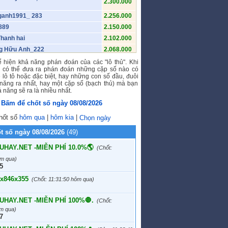
2.300.000
ganh1991_ 283
2.256.000
889
2.150.000
hanh hai
2.102.000
g Hữu Anh_222
2.068.000
23
2.034.000
 hiện khả năng phán đoán của các "lô thủ". Khi
n có thể đưa ra phán đoán những cặp số nào có
giakhoa71 342
2.018.000
 lô tô hoặc đặc biệt, hay những con số đầu, đuôi
h Hữu Sơn.492
1.896.000
năng ra nhất, hay một cặp số (bạch thủ) mà bạn
 năng sẽ ra là nhiều nhất.
h.391
1.874.000
Bấm để chốt số ngày
08/08/2026
ánh Huy 38
1.852.000
aby198x
1.840.000
hốt số
hôm qua
|
hôm kia
|
Chọn ngày
ngo36223 968
1.836.000
t số ngày 08/08/2026
(49)
ến Anh 313
1.836.000
UHAY.NET -MIỄN PHÍ 10.0%🌎
(Chốt:
 Đàm Thanh
1.780.000
ôm qua)
n Anh 944
1.770.000
5
ienBacSo.Com 😔 Soi Cầu MB
1.748.000
x846x355
(Chốt: 11:31:50 hôm qua)
h12_213
1.742.000
c Việt 655
1.742.000
UHAY.NET -MIỄN PHÍ 100%🛑.
(Chốt:
ễn Đức Yến_379
1.714.000
ôm qua)
7
980
1.710.000