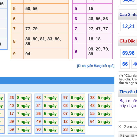
56
5
50, 56
5
15
Cầu 2 nh
6
6
46, 56, 86
12,21
7
77, 79
7
27, 47, 77
80, 80, 81, 83, 86,
8
18, 18
8
Cầu Đặc 
89
0
09, 29, 79,
9
69,96
9
94
89
66
4
[Di chuyển Bảng kết quả]
(*) "Cầu đẹ
tiêu chí. 
tìm ra cặp s
Tìm cầu
ày
26
8 ngày
68
7 ngày
97
6 ngày
38
5 ngày
Bạn muốn
ày
40
8 ngày
34
6 ngày
03
5 ngày
48
5 ngày
hãy nhập 
y
17
7 ngày
36
6 ngày
07
5 ngày
55
5 ngày
y
39
7 ngày
49
6 ngày
12
5 ngày
64
5 ngày
>> Xem L
y
59
7 ngày
90
6 ngày
28
5 ngày
Bảng lô 