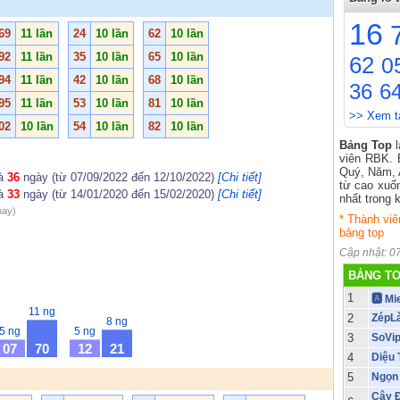
16
69
11 lần
24
10 lần
62
10 lần
 CÓ PHƯƠNG PHÁP, MẶC DÙ CHƯA PHẢI NGÀY NÀO CŨNG
BÌNH THƯỜNG, IB DALO
0528340173
.. TÔI CHIA SẺ. Với hơn
92
11 lần
35
10 lần
65
10 lần
62
0
số được đúc kết qua nhiều năm, tôi luôn cố gắng mang đến n
94
11 lần
42
10 lần
68
10 lần
tự tin với tỷ lệ ăn cao và tính ổn định lâu dài. Anh em cần một
36
6
g hành cùng tôi mỗi ngày. Chúc tất cả anh em luôn gặp nhiều ma
95
11 lần
53
10 lần
81
10 lần
>> Xem t
XA BỜ NHẮN TIN .KB ZA.L0..O
02
10 lần
54
10 lần
82
10 lần
921
.
991
.
877
.. TÔI CHỐT BTL.
 TA CÙNG CHƠI Ạ..
Bảng Top
l
A BỜ NHẮN TIN .KB ZA.L0..O
921
.
991
.
877
.. TÔI CHỐT BTL.
viên RBK. 
 TA CÙNG CHƠI Ạ
Quý, Năm, A
là
36
ngày (từ 07/09/2022 đến 12/10/2022)
[Chi tiết]
từ cao xuố
 TIN .KB ZA.L0..O
921
.
991
.
877
.. TÔI CHỐT BTL.BTĐ CHUẨN
là
33
ngày (từ 14/01/2020 đến 15/02/2020)
[Chi tiết]
nhất trong 
ƠI Ạ. QUA Ă
43
X2 NHÁY
nay)
* Thành viê
bảng top
Cập nhật: 0
tin em ạ
BẢNG T
xa bờ nhắn tin e e gửi vào nhóm: zlao
0568088942
tin em ạ
1
🅰️ M
11 ng
2
ZépLà
nh 4 con . tao toàn đánh 2 con thôi
8 ng
5 ng
5 ng
3
SoVip
 thì theo nhưng chỉ về 1 nháy
07
70
12
21
4
Diệu 
5
Ngọn 
 lô đề ace nào nhắn tin em ạ
Cây Đ