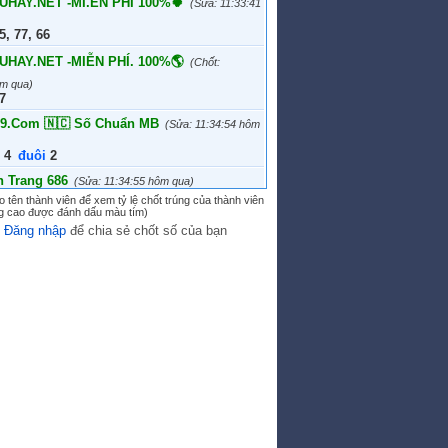
h1998
1.698.000
UHAY.NET -MI.ỄN PHÍ 100%🍀
(Sửa: 11:33:41
74
1.676.000
5, 77, 66
Ngắn (242168)
1.660.000
UHAY.NET -MIỄN PHÍ. 100%🌎
(Chốt:
ễn Hoài Nam 667
1.648.000
ôm qua)
m32
1.632.000
7
24
1.610.000
9.Com 🇳🇨 Số Chuẩn MB
(Sửa: 11:34:54 hôm
binh_
1.610.000
g62.542
4
đuôi
2
1.610.000
p96_253
1.604.000
 Trang 686
(Sửa: 11:34:55 hôm qua)
7
đuôi
9
nh12 448
1.576.000
 tên thành viên để xem tỷ lệ chốt trúng của thành viên
úng cao được đánh dấu màu tím)
hong20
(Sửa: 11:34:55 hôm qua)
y
Đăng nhập
để chia sẻ chốt số của bạn
2
đuôi
3
34:55 hôm qua)
7
đuôi
2
.468
(Sửa: 11:34:55 hôm qua)
6
đuôi
1
UHAY.NET -MIỄN PHÍ %🌎
(Chốt: 11:33:24
5
68.com 🖼 Số chuẩn
(Sửa: 11:34:55 hôm qua)
0
đuôi
1