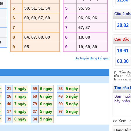
06
5
50, 51, 51, 54
5
35, 95
Cầu 2 nh
6
60, 60, 67, 69
6
06, 06, 06
28,82
7
7
67, 87
8
84, 87, 88, 89
8
18, 88
Cầu Đặc 
9
9
95
9
19, 69, 89
16,61
[Di chuyển Bảng kết quả]
03,30
(*) "Cầu đẹ
tiêu chí. 
tìm ra cặp s
Tìm cầu
y
21
7 ngày
59
6 ngày
36
5 ngày
y
26
7 ngày
68
6 ngày
49
5 ngày
Bạn muốn
hãy nhập 
y
40
7 ngày
79
6 ngày
90
5 ngày
y
17
6 ngày
27
5 ngày
97
5 ngày
y
39
6 ngày
34
5 ngày
>> Xem L
Bảng lô 