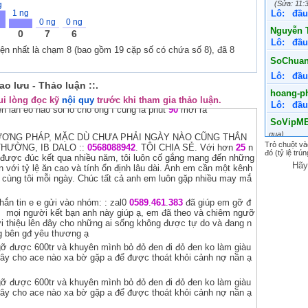
ố cần sô chuẩnn nhắn tin em gửi vào nhómm ba miền ạ zalo :
05
(Sửa: 11:
g
26
vuan
1 ng
Lô:
đầu
0 ng
0 ng
27
Minh 
p được a HẢO z.lo
0562
.
299
.
522
,vừa có tâm vừa có tầm, giúp
Nguyễn 
0
7
6
 đi k thể lấy cái đỏ đen để làm giàu được thật sự cảm ơn anh.
28
Chân 
Lô:
đầu
ện nhất là chạm 8 (bao gồm 19 cặp số có chứa số 8), đã 8
29
Nguy
SoChuan
p được a HẢO z.lo
0562
.
299
.
522
,vừa có tâm vừa có tầm, giúp
30
lena
 đi k thể lấy cái đỏ đen để làm giàu được thật sự cảm ơn anh.
Lô:
đầu
31
vanh
iao lưu - Thảo luận ::.
hoang-p
 4 ra 1 lỗ ýt
32
phan
ui lòng đọc kỹ
nội quy
trước khi tham gia thảo luận.
Lô:
đầu
ền lần éo nào soi lô cho ông í cũng là phút
90
mới ra
33
volon
SoVipMB.
34
mai-
qua)
ƯƠNG PHÁP, MẶC DÙ CHƯA PHẢI NGÀY NÀO CŨNG THẮN
35
Lô:
ly_ha
đầu
Trỏ chuột vào
THƯỜNG, IB DALO ::
0568088942
. TÔI CHIA SẺ. Với hơn
25
n
đó (tỷ lệ tr
được đúc kết qua nhiều năm, tôi luôn cố gắng mang đến những
tam-v681
Hã
n với tỷ lệ ăn cao và tính ổn định lâu dài. Anh em cần một kênh
Lô:
đầu
h cùng tôi mỗi ngày. Chúc tất cả anh em luôn gặp nhiều may mắ
Zloa0568
Lô:
67
ắn tin e e gửi vào nhóm: : zal0
0589
.
461
.
383
đã giúp em gỡ đ
, mọi người kết bạn anh này giúp ạ, em đã theo và chiêm ngưỡ
🚴‍♀️ Mie
i thiệu lên đây cho những ai sống không được tự do và đang n
Lô:
đầu
g bên gđ yêu thương ạ
ỡ được 600tr và khuyên mình bỏ đỏ đen đi đỏ đen ko làm giàu
Lê Khánh
đây cho ace nào xa bờ gặp a để được thoát khỏi cảnh nợ nần ạ
Lô:
đầu
💞SOICA
ỡ được 600tr và khuyên mình bỏ đỏ đen đi đỏ đen ko làm giàu
11:32:12 h
đây cho ace nào xa bờ gặp a để được thoát khỏi cảnh nợ nần ạ
Lô:
59, 9