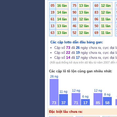
05
16 lần
75
13 lần
60
12 lần
19
14 lần
90
13 lần
83
12 lần
61
14 lần
10
12 lần
06
11 lần
13
13 lần
46
12 lần
50
11 lần
63
13 lần
52
12 lần
69
11 lần
Các cặp lotto dẫn đầu bảng gan:
73
Cặp số
đã
26
ngày chưa ra, cực đại 
22
Cặp số
đã
19
ngày chưa ra, cực đại 
>> Xem nội dung trước
14
Cặp số
đã
17
ngày chưa ra, cực đại 
Lol ăn con
898
đau hết cả ti
Lô Gia Truyền:
(Kết quả thống kê dựa trên dữ liệu từ năm 2007 đến 
Tưởng đi theo huấn hoa hòe 
Lô Gia Truyền:
Các cặp lô tô lộn cùng gan nhiều nhất:
Qua
9876
nay
6789
Thích Cầm Chim:
26 ng
Không phải ai cũng may mắn gặ
Laocuu91:
mình trả hết nợ và khuyên mình từ bỏ đỏ đen
chúc anh chị em ai cũng có lộc như mình.
Không phải ai cũng may mắn gặ
Laocuu91:
12 ng
12 ng
11 ng
mình trả hết nợ và khuyên mình từ bỏ đỏ đen
8 ng
6 ng
chúc anh chị em ai cũng có lộc như mình.
73
37
71
17
85
58
Khoai lang nay lỗ hả
ᑎǤᑌƳᗴᑎ ᑕᕼᗩᑌ:
Thôi bách
ᑎǤᑌƳᗴᑎ ᑕᕼᗩᑌ:
Đặc biệt lâu chưa ra:
Mày chết 1 mình dc r
ᑎǤᑌƳᗴᑎ ᑕᕼᗩᑌ: