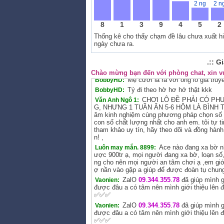
ace nào đang xa bờ loạn s
Thiên phú 1268:
2 ng
2 n
28340173
.
Không phải ai cũng may mắn gặ
Laocuu91:
8
1
3
9
4
5
2
mình trả hết nợ và khuyên mình từ bỏ đỏ đen
chúc anh chị em ai cũng có lộc như mình.
Thống kê cho thấy chạm đề lâu chưa xuất hi
ngày chưa ra.
Không phải ai cũng may mắn gặ
Laocuu91:
mình trả hết nợ và khuyên mình từ bỏ đỏ đen
chúc anh chị em ai cũng có lộc như mình.
.:: G
Đồng bịp quá khó chơi
Nguyễn Thị khoai lang:
Chào mừng bạn đến với phòng chat, xin v
Mẹ cười ỉa ra với ông lô gia truy
BobbyHD:
Tý đi theo hờ hơ hớ thật kkk
BobbyHD:
CHƠI LÔ ĐỀ PHẢI CÓ PH
Văn Anh Ngô 1:
G, NHƯNG 1 TUẦN ĂN 5-6 HÔM LÀ BÌNH 
ăm kinh nghiệm cùng phương pháp chọn số 
con số chất lượng nhất cho anh em. tôi tự ti
tham khảo uy tín, hãy theo dõi và đồng hàn
n! ,
Ace nào đang xa bờ nh
Luôn may mắn. 8899:
ược 900tr ạ, mọi người đang xa bờ, loạn số
ng cho nên mọi người an tâm chơi ạ ,em giớ
ợ nần vào gặp a giúp để được đoàn tụ chun
ZalO
09
.
344
.
355
.
78
đã giúp mình g
Vaonien:
được đâu a có tâm nên mình giới thiệu lên 
✅✅✅
ZalO
09
.
344
.
355
.
78
đã giúp mình g
Vaonien:
được đâu a có tâm nên mình giới thiệu lên 
✅✅✅