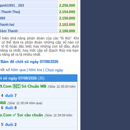
ganh1991_ 283
2.256.000
 Thanh Thuỷ
2.154.000
889
2.150.000
hanh hai
2.102.000
 Đàm Thanh
2.100.000
g Hữu Anh_222
2.068.000
 hiện khả năng phán đoán của các "lô thủ". Khi
n có thể đưa ra phán đoán những cặp số nào có
23
2.034.000
 lô tô hoặc đặc biệt, hay những con số đầu, đuôi
giakhoa71 342
2.018.000
năng ra nhất, hay một cặp số (bạch thủ) mà bạn
 năng sẽ ra là nhiều nhất.
h Hữu Sơn.492
1.896.000
Bấm để chốt số ngày
07/08/2026
h.391
1.874.000
ánh Huy 38
1.852.000
hốt số
hôm qua
|
hôm kia
|
Chọn ngày
aby198x
1.840.000
t số ngày 07/08/2026
(35)
ngo36223 968
1.836.000
9.Com 🇳🇨 Số Chuẩn MB
(Sửa: 11:35:00 hôm
ến Anh 313
1.836.000
n Anh 944
1.770.000
4
đuôi
7
ienBacSo.Com 😔 Soi Cầu MB
1.748.000
.468
(Sửa: 11:35:04 hôm qua)
h12_213
6
đuôi
8
1.742.000
c Việt 655
1.742.000
o.Com ✅ Soi cầu chuẩn
(Sửa: 11:34:59 hôm
ễn Đức Yến_379
1.714.000
5
đuôi
2
980
1.710.000