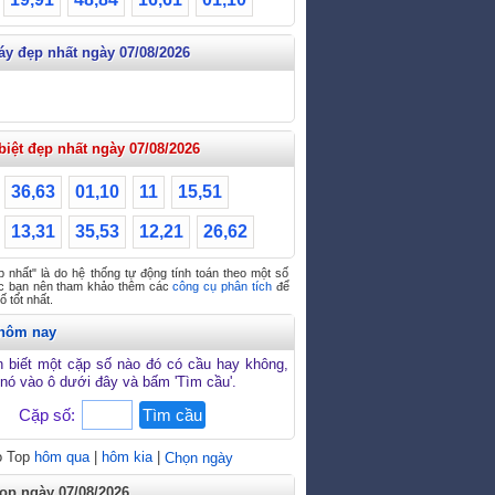
áy đẹp nhất ngày 07/08/2026
biệt đẹp nhất ngày 07/08/2026
36,63
01,10
11
15,51
13,31
35,53
12,21
26,62
p nhất" là do hệ thống tự động tính toán theo một số
Các bạn nên tham khảo thêm các
công cụ phân tích
để
ố tốt nhất.
 hôm nay
 biết một cặp số nào đó có cầu hay không,
nó vào ô dưới đây và bấm 'Tìm cầu'.
Cặp số:
o Top
hôm qua
|
hôm kia
|
Chọn ngày
top ngày 07/08/2026