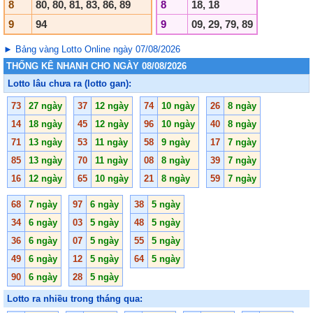
8
80, 80, 81, 83, 86, 89
8
18, 18
9
94
9
09, 29, 79, 89
► Bảng vàng Lotto Online ngày 07/08/2026
THỐNG KÊ NHANH CHO NGÀY 08/08/2026
Lotto lâu chưa ra (lotto gan):
73
27 ngày
37
12 ngày
74
10 ngày
26
8 ngày
14
18 ngày
45
12 ngày
96
10 ngày
40
8 ngày
71
13 ngày
53
11 ngày
58
9 ngày
17
7 ngày
85
13 ngày
70
11 ngày
08
8 ngày
39
7 ngày
16
12 ngày
65
10 ngày
21
8 ngày
59
7 ngày
68
7 ngày
97
6 ngày
38
5 ngày
34
6 ngày
03
5 ngày
48
5 ngày
36
6 ngày
07
5 ngày
55
5 ngày
49
6 ngày
12
5 ngày
64
5 ngày
90
6 ngày
28
5 ngày
Lotto ra nhiều trong tháng qua: