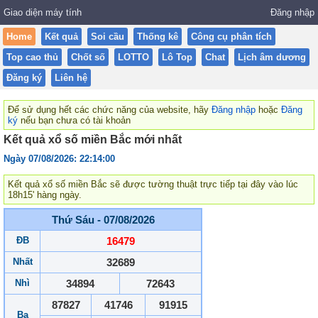
Giao diện máy tính
Đăng nhập
Home
Kết quả
Soi cầu
Thống kê
Công cụ phân tích
Top cao thủ
Chốt số
LOTTO
Lô Top
Chat
Lịch âm dương
Đăng ký
Liên hệ
Để sử dụng hết các chức năng của website, hãy
Đăng nhập
hoặc
Đăng
ký
nếu bạn chưa có tài khoản
Kết quả xổ số miền Bắc mới nhất
Ngày 07/08/2026: 22:14:00
Kết quả xổ số miền Bắc sẽ được tường thuật trực tiếp tại đây vào lúc
18h15' hàng ngày.
Thứ Sáu - 07/08/2026
ĐB
16479
Nhất
32689
Nhì
34894
72643
87827
41746
91915
Ba