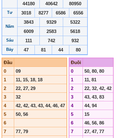
44180
40642
80950
Tư
3018
8277
6586
6556
3843
9329
5322
Năm
6009
2583
5618
Sáu
111
742
932
Bảy
47
81
44
80
Đầu
Đuôi
0
09
0
50, 80, 80
1
11, 15, 18, 18
1
11, 81
2
22, 27, 29
2
22, 32, 42, 42
3
32
3
43, 43, 83
4
42, 42, 43, 43, 44, 46, 47
4
44, 94
5
50, 56
5
15
6
6
46, 56, 86
7
77, 79
7
27, 47, 77