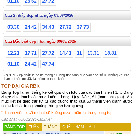
01,10
26,62
27,72
Cầu 2 nháy đẹp nhất ngày 09/08/2026
03,30
24,42
34,43
27,72
37,73
Cầu Đặc biệt đẹp nhất ngày 09/08/2026
12,21
17,71
27,72
14,41
11
13,31
18,81
01,10
24,42
47,74
(*) "Cầu đẹp nhất" là do hệ thống tự động tính toán dựa vào các số liệu thống kê, các
bạn chỉ nên coi đây là thông tin tham khảo.
TOP ĐẠI GIA RBK
Bảng Top
là nơi thống kê kết quả chơi loto của các thành viên RBK. Bảng
được chia thành các mục Tuần, Tháng, Quý, Năm, All (toàn thời gian). Mỗi
mục liệt kê theo thứ tự từ cao xuống thấp của 50 thành viên giành được
nhiều k nhất trong khoảng thời gian tương ứng.
* Thành viên bị cấm chat sẽ không được hiển thị trong bảng top
Cập nhật: 08/08/2026-18:37:47
BẢNG TOP
TUẦN
THÁNG
QUÝ
NĂM
ALL