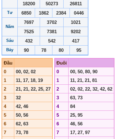
18200
50273
26811
Tư
6850
1862
2384
0446
7697
3702
1021
Năm
7525
7381
9202
Sáu
432
542
417
Bảy
90
78
80
95
Đầu
Đuôi
0
00, 02, 02
0
00, 50, 80, 90
1
11, 17, 18, 19
1
11, 21, 21, 81
2
21, 21, 22, 25, 27
2
02, 02, 22, 32, 42, 62
3
32
3
63, 73
4
42, 46
4
84
5
50, 56
5
25, 95
6
62, 63
6
46, 56
7
73, 78
7
17, 27, 97