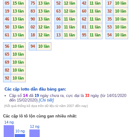
05
15 lần
75
13 lần
52
12 lần
42
11 lần
17
10 lần
19
13 lần
83
13 lần
63
12 lần
60
11 lần
32
10 lần
46
13 lần
90
13 lần
06
11 lần
62
11 lần
35
10 lần
50
13 lần
02
12 lần
10
11 lần
81
11 lần
53
10 lần
61
13 lần
18
12 lần
13
11 lần
95
11 lần
54
10 lần
56
10 lần
94
10 lần
65
10 lần
69
10 lần
82
10 lần
92
10 lần
Các cặp lotto dẫn đầu bảng gan:
14
Cặp số
đã
19
ngày chưa ra, cực đại là
33
ngày (từ 14/01/2020
đến 15/02/2020)
[Chi tiết]
(Kết quả thống kê dựa trên dữ liệu từ năm 2007 đến nay)
Các cặp lô tô lộn cùng gan nhiều nhất:
14 ng
12 ng
10 ng