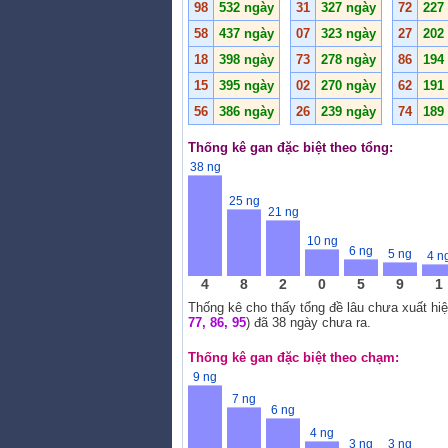
98
532 ngày
31
327 ngày
72
227
58
437 ngày
07
323 ngày
27
202
18
398 ngày
73
278 ngày
86
194
15
395 ngày
02
270 ngày
62
191
56
386 ngày
26
239 ngày
74
189
Thống kê gan đặc biệt theo tổng:
38 ng
25 ng
21 ng
>> Xem nội dung trước
10 ng
LŨ SÚC VẬT XSMB THÍCH Ăn THỊT CHÓ HÚP
6 ng
5 ng
4 n
thua 2 cửa
72
-
74
ra
79
Giàng A lú:
4
8
2
0
5
9
1
Giàng A lú:
Thống kê cho thấy tổng đề lâu chưa xuất hiệ
Mai
66
,
99
🐃🐃🐃🐃:
77, 86, 95
) đã 38 ngày chưa ra.
🐃🐃🐃🐃:
LŨ SÚC VẬT XSMB THÍCH Ăn THỊT CHÓ HÚP
Thống kê gan đặc biệt theo chạm:
Bọn khôn có đuôi
Giàng A lú:
9 ng
Giàng A lú:
7 ng
6 ng
LŨ SÚC VẬT XSMB THÍCH Ăn THỊT CHÓ HÚP
4 ng
THUA THUA THUA
⭐️Cao Thủ Huyền Thoại⭐️:
3 ng
3 ng