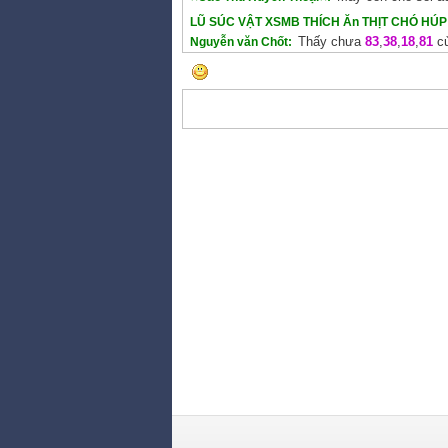
LŨ SÚC VẬT XSMB THÍCH Ăn THỊT CHÓ HÚP
Thấy chưa
83
,
38
,
18
,
81
củ
Nguyễn văn Chốt: