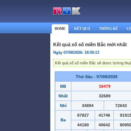
HOME
KẾT QUẢ
THỐNG KÊ
CH
Kết quả xổ số miền Bắc mới nhất
Ngày 07/08/2026: 18:50:13
Kết quả xổ số miền Bắc sẽ được tường thuật 
Thứ Sáu - 07/08/2026
ĐB
16479
Nhất
32689
Nhì
34894
72643
87827
41746
9191
Ba
44180
40642
8095