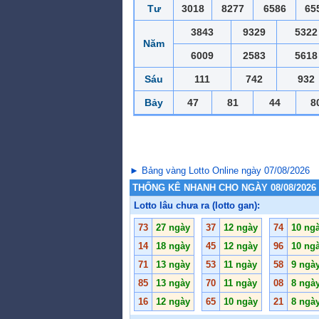
Tư
3018
8277
6586
65
3843
9329
5322
Năm
6009
2583
5618
Sáu
111
742
932
Bảy
47
81
44
8
► Bảng vàng Lotto Online ngày 07/08/2026
THỐNG KÊ NHANH CHO NGÀY 08/08/2026
Lotto lâu chưa ra (lotto gan):
73
27 ngày
37
12 ngày
74
10 ng
14
18 ngày
45
12 ngày
96
10 ng
71
13 ngày
53
11 ngày
58
9 ngà
85
13 ngày
70
11 ngày
08
8 ngà
16
12 ngày
65
10 ngày
21
8 ngà