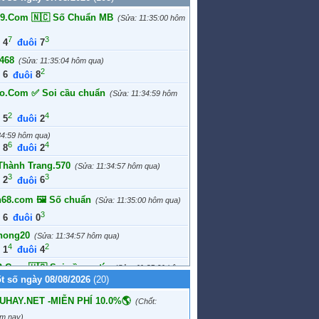
ến Anh 313
1.836.000
9.Com 🇳🇨 Số Chuẩn MB
(Sửa: 11:35:00 hôm
 Đàm Thanh
1.780.000
n Anh 944
1.770.000
7
3
4
đuôi
7
ienBacSo.Com 😔 Soi Cầu MB
1.748.000
.468
(Sửa: 11:35:04 hôm qua)
h12_213
1.742.000
2
6
đuôi
8
c Việt 655
1.742.000
o.Com ✅ Soi cầu chuẩn
(Sửa: 11:34:59 hôm
ễn Đức Yến_379
1.714.000
2
4
980
1.710.000
5
đuôi
2
h1998
1.698.000
34:59 hôm qua)
6
4
8
đuôi
2
74
1.676.000
Ngắn (242168)
1.660.000
Thành Trang.570
(Sửa: 11:34:57 hôm qua)
3
3
ễn Hoài Nam 667
1.648.000
2
đuôi
6
m32
1.632.000
68.com 🖼 Số chuẩn
(Sửa: 11:35:00 hôm qua)
24
1.610.000
3
6
đuôi
0
binh_
1.610.000
hong20
(Sửa: 11:34:57 hôm qua)
g62.542
1.610.000
4
2
1
đuôi
4
p96_253
1.604.000
Com 🇺🇬 Soi cầu uy.tín
(Sửa: 11:35:01 hôm
nh12 448
1.576.000
t số ngày 08/08/2026
(20)
2
3
5
đuôi
7
UHAY.NET -MIỄN PHÍ 10.0%🌎
(Chốt:
75
(Sửa: 11:34:59 hôm qua)
ôm nay)