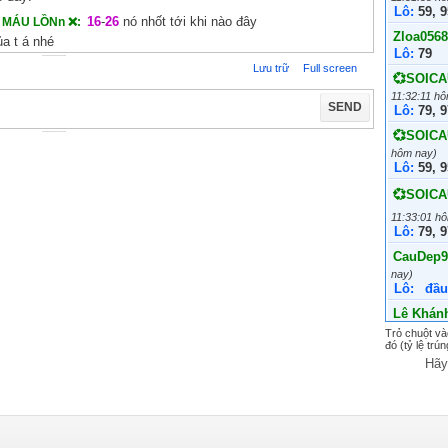
Lô:
đầu
Lô:
59, 9
16
-
26
nó nhốt tới khi nào đây
 MÁU LỒNn ❌:
Zloa0568
Zloa0568
a t á nhé
Lô:
67
Lô:
79
ˉˉˉˉˉˉˉˉ
Lưu trữ
Full screen
🚴‍♀️ Mie
💞SOICA
11:32:11 h
Lô:
đầu
SEND
Lô:
79, 9
Lê Khánh
💞SOICA
ˉˉˉˉˉˉˉˉ
Lô:
đầu
hôm nay)
Lô:
59, 9
💞SOICA
11:32:12 h
💞SOICA
Lô:
59, 9
11:33:01 h
💞SOICA
Lô:
79, 9
11:33:14 h
CauDep9
1
Lô:
79
,
nay)
Lô:
đầu
💞SOICA
Lê Khánh
hôm qua)
Lô:
đầu
Lô:
59, 9
Trỏ chuột vào
đó (tỷ lệ tr
hoang-p
💞SOICA
Hã
Lô:
đầu
11:34:02 h
1
Lô:
79
,
(Sửa: 11:
Lô:
đầu
G7 K7N 
p-linh15
Lô:
41, 