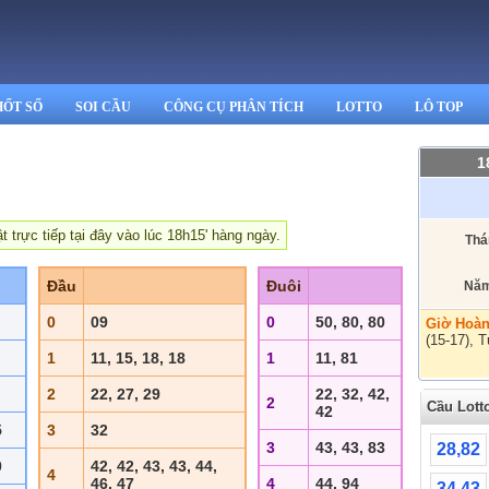
ỐT SỐ
SOI CẦU
CÔNG CỤ PHÂN TÍCH
LOTTO
LÔ TOP
1
trực tiếp tại đây vào lúc 18h15' hàng ngày.
Thá
Đầu
Đuôi
Năm
0
09
0
50, 80, 80
Giờ Hoàn
(15-17), T
1
11, 15, 18, 18
1
11, 81
2
22, 27, 29
22, 32, 42,
2
Cầu Lott
42
5
3
32
3
43, 43, 83
28,82
0
42, 42, 43, 43, 44,
4
46, 47
4
44, 94
34,43