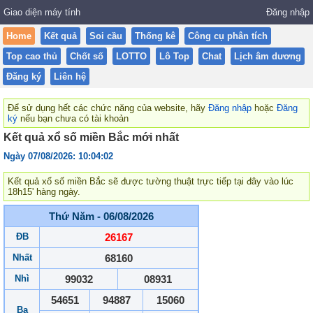
Giao diện máy tính
Đăng nhập
Home
Kết quả
Soi cầu
Thống kê
Công cụ phân tích
Top cao thủ
Chốt số
LOTTO
Lô Top
Chat
Lịch âm dương
Đăng ký
Liên hệ
Để sử dụng hết các chức năng của website, hãy
Đăng nhập
hoặc
Đăng
ký
nếu bạn chưa có tài khoản
Kết quả xổ số miền Bắc mới nhất
Ngày 07/08/2026: 10:04:02
Kết quả xổ số miền Bắc sẽ được tường thuật trực tiếp tại đây vào lúc
18h15' hàng ngày.
Thứ Năm - 06/08/2026
ĐB
26167
Nhất
68160
Nhì
99032
08931
54651
94887
15060
Ba