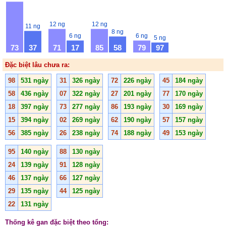
12 ng
12 ng
11 ng
8 ng
6 ng
6 ng
5 ng
73
37
71
17
85
58
79
97
Đặc biệt lâu chưa ra:
98
531 ngày
31
326 ngày
72
226 ngày
45
184 ngày
58
436 ngày
07
322 ngày
27
201 ngày
77
170 ngày
18
397 ngày
73
277 ngày
86
193 ngày
30
169 ngày
15
394 ngày
02
269 ngày
62
190 ngày
57
157 ngày
56
385 ngày
26
238 ngày
74
188 ngày
49
153 ngày
95
140 ngày
88
130 ngày
24
139 ngày
91
128 ngày
46
137 ngày
66
127 ngày
29
135 ngày
44
125 ngày
22
131 ngày
Thống kê gan đặc biệt theo tổng: