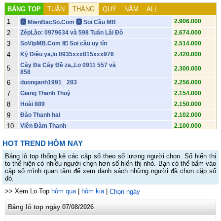
BẢNG TOP
TUẦN
THÁNG
QUÝ
NĂM
ALL
1
2.906.000
🅰️ MienBacSo.Com 🅰️ Soi Cầu MB
2
ZépLào: 0979634 và 598 Tuấn Lái Đò
2.674.000
3
SoVipMB.Com 💶 Soi cầu uy tín
2.514.000
4
Kỳ Diệu ya,lo 0935xxx815xxx976
2.420.000
Cây Đa Cây Đề za,.Lo 0911 557 và
5
2.300.000
858
6
duonganh1991_ 283
2.256.000
7
Giang Thanh Thuỷ
2.154.000
8
Hoài 889
2.150.000
9
Đào Thanh hai
2.102.000
10
Viên Đàm Thanh
2.100.000
11
Hoàng Hữu Anh_222
2.068.000
HOT TREND HÔM NAY
12
HHH123
2.034.000
Bảng lô top thống kê các cặp số theo số lượng người chọn. Số hiển thị
13
phangiakhoa71 342
2.018.000
to thể hiện có nhiều người chọn hơn số hiển thị nhỏ. Bạn có thể bấm vào
14
Huỳnh Hữu Sơn.492
1.896.000
cặp số mình quan tâm để xem danh sách những người đã chọn cặp số
đó.
15
Khánh.391
1.874.000
>> Xem Lo Top
16
Lê Khánh Huy 38
hôm qua
|
hôm kia
|
1.852.000
Chọn ngày
17
Mr Baby198x
1.840.000
Bảng lô top ngày 07/08/2026
18
yen-ngo36223 968
1.836.000