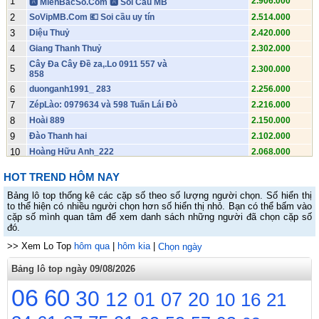
1
2.906.000
🅰️ MienBacSo.Com 🅰️ Soi Cầu MB
2
SoVipMB.Com 💶 Soi cầu uy tín
2.514.000
3
Diệu Thuỷ
2.420.000
4
Giang Thanh Thuỷ
2.302.000
Cây Đa Cây Đề za,.Lo 0911 557 và
5
2.300.000
858
6
duonganh1991_ 283
2.256.000
7
ZépLào: 0979634 và 598 Tuấn Lái Đò
2.216.000
8
Hoài 889
2.150.000
9
Đào Thanh hai
2.102.000
10
Hoàng Hữu Anh_222
2.068.000
11
HHH123
2.034.000
HOT TREND HÔM NAY
12
phangiakhoa71 342
2.018.000
Bảng lô top thống kê các cặp số theo số lượng người chọn. Số hiển thị
13
Huỳnh Hữu Sơn.492
1.896.000
to thể hiện có nhiều người chọn hơn số hiển thị nhỏ. Bạn có thể bấm vào
14
Khánh.391
1.874.000
cặp số mình quan tâm để xem danh sách những người đã chọn cặp số
đó.
15
Lê Khánh Huy 38
1.852.000
>> Xem Lo Top
16
yen-ngo36223 968
hôm qua
|
hôm kia
|
1.836.000
Chọn ngày
17
Vũ Tiến Anh 313
1.836.000
Bảng lô top ngày 09/08/2026
18
Hồ Tấn Anh 944
1.770.000
06
60
30
19
😔 MienBacSo.Com 😔 Soi Cầu MB
1.748.000
12
01
07
20
10
16
21
20
t-linh12_213
1.742.000