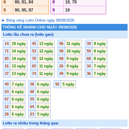
8
80, 81, 84
8
18, 78
9
90, 95, 97
9
19
► Bảng vàng Lotto Online ngày 08/08/2026
THỐNG KÊ NHANH CHO NGÀY 09/08/2026
Lotto lâu chưa ra (lotto gan):
14
19 ngày
45
13 ngày
96
11 ngày
39
8 ngày
71
14 ngày
53
12 ngày
58
10 ngày
59
8 ngày
85
14 ngày
70
12 ngày
08
9 ngày
68
8 ngày
16
13 ngày
65
11 ngày
26
9 ngày
34
7 ngày
37
13 ngày
74
11 ngày
40
9 ngày
36
7 ngày
49
7 ngày
38
6 ngày
92
5 ngày
03
6 ngày
48
6 ngày
07
6 ngày
55
6 ngày
12
6 ngày
64
6 ngày
28
6 ngày
23
5 ngày
Lotto ra nhiều trong tháng qua: