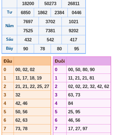
18200
50273
26811
Tư
6850
1862
2384
0446
7697
3702
1021
Năm
7525
7381
9202
Sáu
432
542
417
Bảy
90
78
80
95
Đầu
Đuôi
0
00, 02, 02
0
00, 50, 80, 90
1
11, 17, 18, 19
1
11, 21, 21, 81
2
21, 21, 22, 25, 27
2
02, 02, 22, 32, 42, 62
3
32
3
63, 73
4
42, 46
4
84
5
50, 56
5
25, 95
6
62, 63
6
46, 56
7
73, 78
7
17, 27, 97