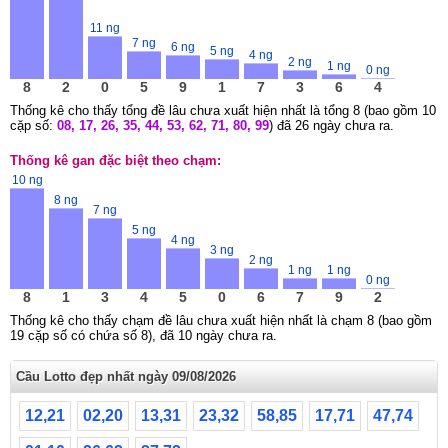
11 ng
7 ng
6 ng
5 ng
4 ng
2 ng
1 ng
0 ng
8
2
0
5
9
1
7
3
6
4
Thống kê cho thấy tổng đề lâu chưa xuất hiện nhất là tổng 8 (bao gồm 10
cặp số:
08, 17, 26, 35, 44, 53, 62, 71, 80, 99
) đã 26 ngày chưa ra.
Thống kê gan đặc biệt theo chạm:
10 ng
8 ng
7 ng
5 ng
4 ng
3 ng
2 ng
1 ng
1 ng
0 ng
8
1
3
4
5
0
6
7
9
2
Thống kê cho thấy chạm đề lâu chưa xuất hiện nhất là chạm 8 (bao gồm
19 cặp số có chứa số 8), đã 10 ngày chưa ra.
Cầu Lotto đẹp nhất ngày 09/08/2026
12,21
02,20
13,31
23,32
58,85
17,71
47,74