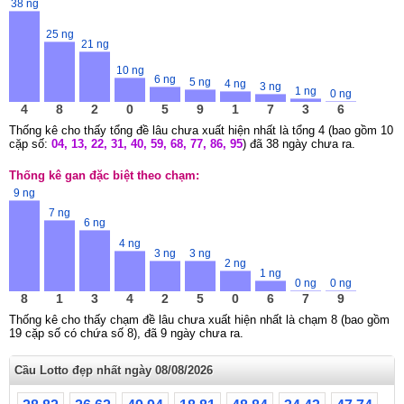
38 ng
25 ng
21 ng
10 ng
6 ng
5 ng
4 ng
3 ng
1 ng
0 ng
4
8
2
0
5
9
1
7
3
6
Thống kê cho thấy tổng đề lâu chưa xuất hiện nhất là tổng 4 (bao gồm 10
cặp số:
04, 13, 22, 31, 40, 59, 68, 77, 86, 95
) đã 38 ngày chưa ra.
Thống kê gan đặc biệt theo chạm:
9 ng
7 ng
6 ng
4 ng
3 ng
3 ng
2 ng
1 ng
0 ng
0 ng
8
1
3
4
2
5
0
6
7
9
Thống kê cho thấy chạm đề lâu chưa xuất hiện nhất là chạm 8 (bao gồm
19 cặp số có chứa số 8), đã 9 ngày chưa ra.
Cầu Lotto đẹp nhất ngày 08/08/2026