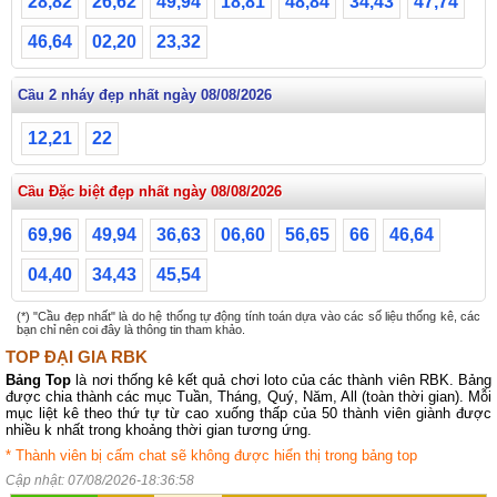
28,82
26,62
49,94
18,81
48,84
34,43
47,74
46,64
02,20
23,32
Cầu 2 nháy đẹp nhất ngày 08/08/2026
12,21
22
Cầu Đặc biệt đẹp nhất ngày 08/08/2026
69,96
49,94
36,63
06,60
56,65
66
46,64
04,40
34,43
45,54
(*) "Cầu đẹp nhất" là do hệ thống tự động tính toán dựa vào các số liệu thống kê, các
bạn chỉ nên coi đây là thông tin tham khảo.
TOP ĐẠI GIA RBK
Bảng Top
là nơi thống kê kết quả chơi loto của các thành viên RBK. Bảng
được chia thành các mục Tuần, Tháng, Quý, Năm, All (toàn thời gian). Mỗi
mục liệt kê theo thứ tự từ cao xuống thấp của 50 thành viên giành được
nhiều k nhất trong khoảng thời gian tương ứng.
* Thành viên bị cấm chat sẽ không được hiển thị trong bảng top
Cập nhật: 07/08/2026-18:36:58