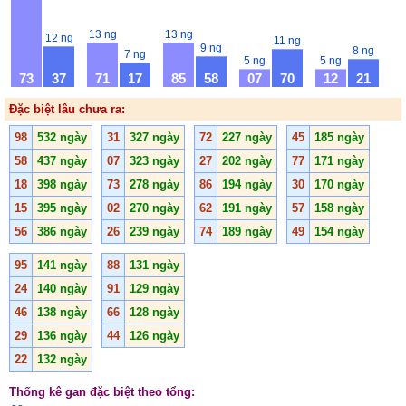
13 ng
13 ng
12 ng
11 ng
9 ng
8 ng
7 ng
5 ng
5 ng
73
37
71
17
85
58
07
70
12
21
Đặc biệt lâu chưa ra:
98
532 ngày
31
327 ngày
72
227 ngày
45
185 ngày
58
437 ngày
07
323 ngày
27
202 ngày
77
171 ngày
18
398 ngày
73
278 ngày
86
194 ngày
30
170 ngày
15
395 ngày
02
270 ngày
62
191 ngày
57
158 ngày
56
386 ngày
26
239 ngày
74
189 ngày
49
154 ngày
95
141 ngày
88
131 ngày
24
140 ngày
91
129 ngày
46
138 ngày
66
128 ngày
29
136 ngày
44
126 ngày
22
132 ngày
Thống kê gan đặc biệt theo tổng: