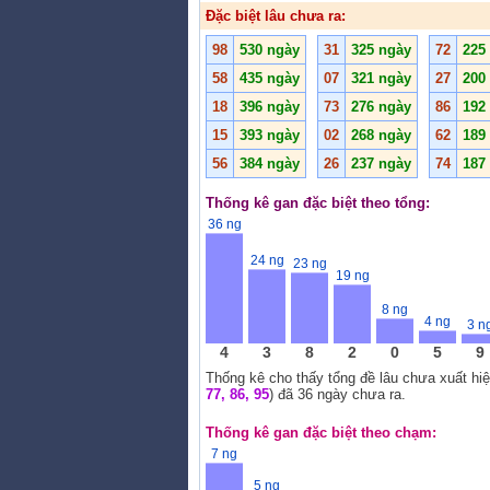
Đặc biệt lâu chưa ra:
98
530 ngày
31
325 ngày
72
225
58
435 ngày
07
321 ngày
27
200
>> Xem nội dung trước
18
396 ngày
73
276 ngày
86
192
Hột le nó to bằng hột kim c
Lô Gia Truyền:
15
393 ngày
02
268 ngày
62
189
Cặp lô
79
.
97
. Chạy khun
Hoàng Anh Doanh:
56
384 ngày
26
237 ngày
74
187
Lý nhã Kỳ từ nay khôn
Rich $ Brian 🔥🔥🔥:
Giúp đời tươi đẹp:
Thống kê gan đặc biệt theo tổng:
RBK thì có SUCVAT L
Rich $ Brian 🔥🔥🔥:
36 ng
Chúng m như lũ tháI giá
Giúp đời tươi đẹp:
24 ng
23 ng
THÁI GIÁM HAY KHÔN
Rich $ Brian 🔥🔥🔥:
19 ng
Đã có số lô đề ace nà
Một Bước Làm Giàu:
Ace nào đang xa bờ nhắn t
Văn Bìnhh 1999:
8 ng
4 ng
3 n
Đã có sô lô đề ace nào cần
Văn Bìnhh 1999:
4
3
8
2
0
5
9
SAO M IM MỒM RỒI C
Rich $ Brian 🔥🔥🔥:
Mình thấy anh này
0929
.
326
.
2
Tuyết Lan 01:
Thống kê cho thấy tổng đề lâu chưa xuất hiệ
nối anh để trao đổi. Không mất gì cả,ace gia
77, 86, 95
) đã 36 ngày chưa ra.
nhắn tin trực tiếp nhé!
TIẾP NỐI CẦU LÔ H
TRẦN MẠNH TÂM 11:
Thống kê gan đặc biệt theo chạm:
ỐI
0833
.
685
.
626
TÔI GỬI SỐ CHO CHƠI NH
7 ng
i điểm để kiểm chứng nhé!
Với hơn
15
năm kinh 
TRẦN MẠNH TÂM 11:
5 ng