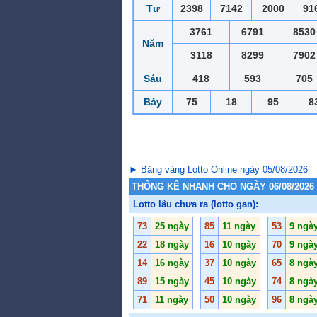
Tư
2398
7142
2000
91
3761
6791
8530
Năm
3118
8299
7902
Sáu
418
593
705
Bảy
75
18
95
8
► Bảng vàng Lotto Online ngày 05/08/2026
THỐNG KÊ NHANH CHO NGÀY 06/08/2026
Lotto lâu chưa ra (lotto gan):
73
25 ngày
85
11 ngày
53
9 ngà
22
18 ngày
16
10 ngày
70
9 ngà
14
16 ngày
37
10 ngày
65
8 ngà
89
15 ngày
45
10 ngày
74
8 ngà
71
11 ngày
50
10 ngày
96
8 ngà