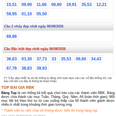
15,51
09,90
11,66
06,60
19,91
35,53
12,21
59,95
01,10
05,50
Cầu 2 nháy đẹp nhất ngày 06/08/2026
68,86
Cầu Đặc biệt đẹp nhất ngày 06/08/2026
36,63
03,30
37,73
33
35,53
06,60
34,43
67,76
38,83
39,93
(*) "Cầu đẹp nhất" là do hệ thống tự động tính toán dựa vào các số liệu thống kê, các
bạn chỉ nên coi đây là thông tin tham khảo.
TOP ĐẠI GIA RBK
Bảng Top
là nơi thống kê kết quả chơi loto của các thành viên RBK. Bảng
được chia thành các mục Tuần, Tháng, Quý, Năm, All (toàn thời gian). Mỗi
mục liệt kê theo thứ tự từ cao xuống thấp của 50 thành viên giành được
nhiều k nhất trong khoảng thời gian tương ứng.
* Thành viên bị cấm chat sẽ không được hiển thị trong bảng top