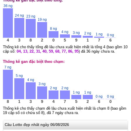
Thống kê gan đặc biệt theo tổng:
36 ng
24 ng
23 ng
19 ng
8 ng
4 ng
3 ng
2 ng
1 ng
0 ng
4
3
8
2
0
5
9
1
7
6
Thống kê cho thấy tổng đề lâu chưa xuất hiện nhất là tổng 4 (bao gồm 10
cặp số:
04, 13, 22, 31, 40, 59, 68, 77, 86, 95
) đã 36 ngày chưa ra.
Thống kê gan đặc biệt theo chạm:
7 ng
5 ng
4 ng
3 ng
2 ng
2 ng
1 ng
1 ng
0 ng
0 ng
8
1
3
9
4
7
5
2
6
0
Thống kê cho thấy chạm đề lâu chưa xuất hiện nhất là chạm 8 (bao gồm
19 cặp số có chứa số 8), đã 7 ngày chưa ra.
Cầu Lotto đẹp nhất ngày 06/08/2026