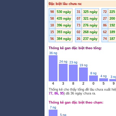
Đặc biệt lâu chưa ra:
LŨ SÚC VẬT XSMB THÍCH Ăn THỊT CHÓ HÚP
HÍCH HÚP MÁU LỒNN DKME CÁI LŨ CẶN
98
530 ngày
31
325 ngày
72
225
VÔ XE TẢI THÌ CONTAINER CŨNG CÁN 
Vừa chuẩn và
Số CHUẨN MB 0563x906x623:
58
435 ngày
07
321 ngày
27
200
còn k thu phí nữa.theo số chị rất chuẩn chị r
18
396 ngày
73
276 ngày
86
192
nhắn tin nhờ chị ấy giupp ạ
ace nào đang xa bờ nh
Một Bước Làm Giàu:
15
393 ngày
02
268 ngày
62
189
Hum qua đớp kỹ
575
x
Một Bước Làm Giàu:
56
384 ngày
26
237 ngày
74
187
Hum qua đớp kỹ
575
x2
Số Học Tuyệt Mật👌:
Thống kê gan đặc biệt theo tổng:
Đã có số lô đề ace nà
Một Bước Làm Giàu:
36 ng
Mộ bước làm giầu la liếm trên nà
Vua quẹt:
Vua quẹt:
24 ng
23 ng
Làm lấy mà hốc con à
Vua quẹt:
19 ng
ANH CHỊ EM NÀO ĐANG
Vũ văn hưng 1981.:
TL.BTĐ CHUẨN free. MỖI NGÀY ANH CHỊ
8 ng
4 ng
3 n
050
55
lo
tranquangbinh:
4
3
8
2
0
5
9
KHÔNG LÀM MÀ ĐÒI CÓ ĂN T
Dat$Tick 🀄:
Thống kê cho thấy tổng đề lâu chưa xuất hiệ
KHÔNG LÀM MÀ ĐÒI CÓ ĂN T
Dat$Tick 🀄:
77, 86, 95
) đã 36 ngày chưa ra.
🤣
TIẾP NỐI CẦU LÔ H
TRẦN MẠNH TÂM 11:
Thống kê gan đặc biệt theo chạm:
ỐI
0833
.
685
.
626
TÔI GỬI SỐ CHO CHƠI NH
7 ng
i điểm để kiểm chứng nhé!
Với hơn
15
năm kinh 
TRẦN MẠNH TÂM 11:
5 ng