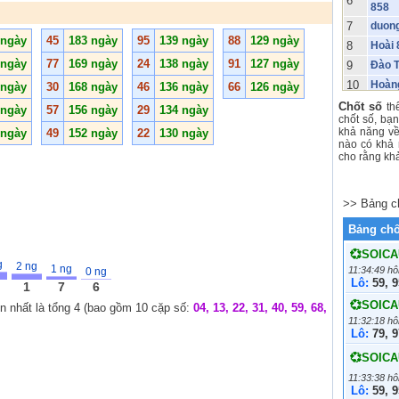
6
858
XSMB LÀ LŨ SÚC VẬT THÍCH ĂN THỊT CHÓ T
 MÁU LỒNn ❌:
7
duon
 BÃ XÃ HỘI, TỤI M CÓ NGÀY RA ĐƯỜNG KHÔNG ĐÂM ĐẦU
 ngày
45
183 ngày
95
139 ngày
88
129 ngày
VÔ ĐẦU MẤY CON CKÓ CHẾTT XSMB
8
Hoài 
 có tâm thì chỉ có kênh của em da.lo.: (.
0563906623
).chị giúp
 ngày
77
169 ngày
24
138 ngày
91
127 ngày
9
Đào T
ất nhiệt tình và đặt lợi nhuận ng chơi lên hàng đầu. Ace ai cần
10
Hoàn
 ngày
30
168 ngày
46
136 ngày
66
126 ngày
11
HHH1
ắn tin e e gửi vào nhóm
Chốt số
thể
 ngày
57
156 ngày
29
134 ngày
chốt số, bạ
2 ace ạ xiên 2
12
phan
khả năng về
 ngày
49
152 ngày
22
130 ngày
 ace ạ xiên 2
13
Viên
nào có khả 
cho rằng khả
14
Huỳn
o cần nhắn tin em ạ
y ăn nhồn à
15
Khán
16
Lê Kh
>> Bảng c
17
yen-
Bảng chố
 XA BỜ NHẮN TIN .KB : ZA.L0..O
921
.
991
.
877
.. TÔI CHỐT B
18
Vũ Ti
 EM TA CÙNG CHƠI Ạ
💞SOICA
19
Hồ Tấ
g
2 ng
1 ng
11:34:49 h
0 ng
20
😔 M
Lô:
59, 9
1
7
6
HÌ ĂN CỨCC VỚI ĂN CỨC
21
t-lin
💞SOICA
n nhất là tổng 4 (bao gồm 10 cặp số:
04, 13, 22, 31, 40, 59, 68,
HÌ CHỈ CÓ ĂN CỨCC VỚI ĂN ĐẦU BUỒII NHA LÝ MẶT LỒNN
22
Võ Đứ
11:32:18 h
Lô:
79, 9
23
Nguy
IẾM HÌNH QUẢ TRÁM, LÂU LẮM RỒI MỚI XUẤT HIỆN, KẾT N
💞SOICA
24
Văn 
É! CHÚC AE MAY MẮN, PHÁT TÀI PHÁT LỘC! Có thể vào và
25
11:33:38 h
vuan
Lô:
59, 9
nghiệm cùng phương pháp chọn số được đúc kết qua nhiều nă
26
Minh 