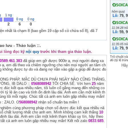
số chất lượng nhất cho anh em. Mình không cam kết thắng
10
💞SOICA
27
Nguy
n định lâu dài. Anh em cần một kênh tham khảo uy tín, hãy theo
tất cả anh em luôn gặp nhiều may mắn! Kết nối zalo
0833
.
685
.
hôm qua)
28
lena
g
1 ng
Lô:
79, 9
29
vanh
0 ng
0 ng
34
chốt khá đều và có tâm, ai muốn tham khảo thêm thì cứ kết
💞SOICA
2
6
0
o lưu vui vẻ, văn minh là chính. a ấy k dung zalo, mn gọi điện &
30
phan
11:34:28 h
ện nhất là chạm 8 (bao gồm 19 cặp số có chứa số 8), đã 7
31
volon
Lô:
59, 9
tin em gửi vào nhóm : zalo
0528340173
32
mai-
💞SOICA
 nhắn tin e ạ ; zalo
0528340173
33
ly_ha
11:35:05 h
iao lưu - Thảo luận ::.
 có tâm thì chỉ có kênh của chị Vân da.lo.(.
0563906623
).chị gi
Lô:
79, 9
34
Ngô G
ị rất nhiệt tình và đặt lợi nhuận ng chơi lên hàng đầu. Ace ai cầ
ui lòng đọc kỹ
nội quy
trước khi tham gia thảo luận.
CauDep9
35
tran
Trỏ chuột vào
đó (tỷ lệ tr
0589
.
461
.
383
đã giúp em gỡ được 900tr ạ, mọi người đang xa
qua)
Lô:
đầu
úp ạ, em đã theo và chiêm ngưỡng cho nên mọi người an tâm ch
Hã
ống không được tự do và đang nợ nần vào gặp a giúp để được đo
hoang-p
Lô:
đầu
ƯƠNG PHÁP, MẶC DÙ CHƯA PHẢI NGÀY NÀO CŨNG THẮNG,
ỜNG, IB DALO ::
0568088942
TÔI CHIA SẺ. Với hơn
25
năm
🚴‍♀️ Mie
 đúc kết qua nhiều năm, tôi luôn cố gắng mang đến những co
Lô:
đầu
với tỷ lệ ăn cao và tính ổn định lâu dài. Anh em cần một kênh th
cùng tôi mỗi ngày. Chúc tất cả anh em luôn gặp nhiều may mắn!
LayCauL
b : ZALO. O
568088942
nhận số chuẩn ba miền !
qua)
Lô:
đầu
nghiệm cùng phương pháp chọn số được đúc kết qua nhiều nă
số chất lượng nhất cho anh em. Mình không cam kết thắng
10
Nguyễn 
n định lâu dài. Anh em cần một kênh tham khảo uy tín, hãy theo
Lô:
đầu
tất cả anh em luôn gặp nhiều may mắn! Kết nối zalo
0833
.
685
.
(Sửa: 12: