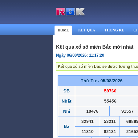
HOME
KẾT QUẢ
THỐNG KÊ
CH
Kết quả xổ số miền Bắc mới nhất
Ngày 06/08/2026: 11:17:20
Kết quả xổ số miền Bắc sẽ được tường thuật 
Thứ Tư - 05/08/2026
ĐB
59760
Nhất
55456
Nhì
10476
91557
32941
53211
6686
Ba
11310
62131
2165