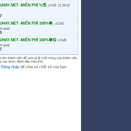
UHAY.NET -MIỄN PHÍ %🌎
(Chốt: 11:34:02
ễn Hoài Nam 667
1.648.000
m32
1.632.000
7
24
1.610.000
UHAY.NET -MIỄN PHÍ 100%🛑.
(Chốt:
binh_
1.610.000
ôm qua)
g62.542
1.610.000
5
p96_253
1.604.000
UHAY.NET -MIỄN PHÍ 100%🛑💞
(Chốt:
nh12 448
1.576.000
ôm qua)
7
ia Sơn 109
1.572.000
9.Com 🇳🇨 Số Chuẩn MB
(Sửa: 12:02:45 hôm
yen2003_800
1.566.000
 tên thành viên để xem tỷ lệ chốt trúng của thành viên
úng cao được đánh dấu màu tím)
9
đuôi
8
y
Đăng nhập
để chia sẻ chốt số của bạn
hong20
(Sửa: 12:02:39 hôm qua)
2
đuôi
0
nBacSo.Com 🚴‍♀️ Soi...
(Sửa: 12:02:47 hôm qua)
7
đuôi
6
o.Com ✅ Soi cầu chuẩn
(Sửa: 12:02:45 hôm
7
đuôi
1
Thành Trang.570
(Sửa: 12:02:39 hôm qua)
4
đuôi
3
02:38 hôm qua)