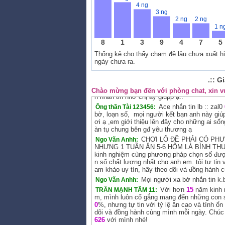
m, mình luôn cố gắng mang đến những con 
4 ng
0
%, nhưng tự tin với tỷ lệ ăn cao và tính ổ
3 ng
dõi và đồng hành cùng mình mỗi ngày. Chúc 
2 ng
2 ng
626
với mình nhé!
1 n
Mình thấy anh này
0929
.
326
.
2
Tuyết Lan 01:
8
1
3
9
4
7
5
nối anh để trao đổi. Không mất gì cả,ace gia
nhắn tin trực tiếp nhé!
Thống kê cho thấy chạm đề lâu chưa xuất hi
ngày chưa ra.
Ace ai đang xa bờ nhắn 
Số lLộc phát 6886:
Đã có sô lô đè ace ai cần
Số lLộc phát 6886:
.:: G
Vừa chuẩn và
Số CHUẨN MB 0563x906x623:
úp còn k thu phí nữa.theo số chị rất chuẩn ch
Chào mừng bạn đến với phòng chat, xin v
n nhắn tin nhờ chị ấy giúpp ạ..
Ace nhắn tin lb :: zal0
Ông thần Tài 123456:
bờ, loạn số, mọi người kết bạn anh này gi
ơi ạ ,em giới thiệu lên đây cho những ai s
àn tụ chung bên gđ yêu thương ạ
CHƠI LÔ ĐỀ PHẢI CÓ PH
Ngo Văn Anhh:
NHƯNG 1 TUẦN ĂN 5-6 HÔM LÀ BÌNH THƯ
kinh nghiệm cùng phương pháp chọn số được
n số chất lượng nhất cho anh em. tôi tự tin 
am khảo uy tín, hãy theo dõi và đồng hành 
Mọi người xa bờ nhắn tin k.
Ngo Văn Anhh:
Với hơn
15
năm kinh 
TRẦN MẠNH TÂM 11:
m, mình luôn cố gắng mang đến những con 
0
%, nhưng tự tin với tỷ lệ ăn cao và tính ổ
dõi và đồng hành cùng mình mỗi ngày. Chúc 
626
với mình nhé!