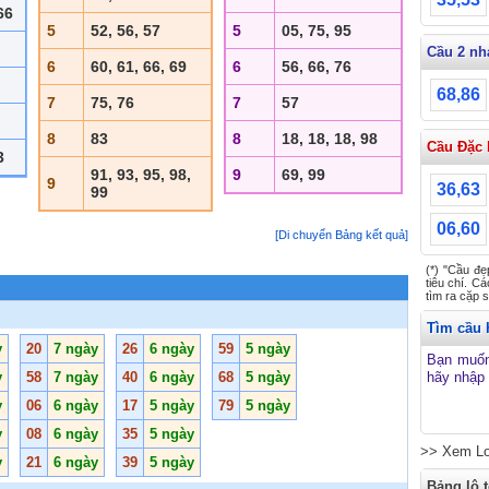
66
5
52, 56, 57
5
05, 75, 95
Cầu 2 nh
6
60, 61, 66, 69
6
56, 66, 76
68,86
7
75, 76
7
57
8
83
8
18, 18, 18, 98
Cầu Đặc 
3
91, 93, 95, 98,
9
69, 99
9
36,63
99
06,60
[Di chuyển Bảng kết quả]
(*) "Cầu đẹ
tiêu chí. 
tìm ra cặp s
Tìm cầu
y
20
7 ngày
26
6 ngày
59
5 ngày
Bạn muốn
y
58
7 ngày
40
6 ngày
68
5 ngày
hãy nhập 
y
06
6 ngày
17
5 ngày
79
5 ngày
y
08
6 ngày
35
5 ngày
>> Xem L
y
21
6 ngày
39
5 ngày
Bảng lô 