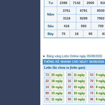
Tư
2398
7142
2000
91
3761
6791
8530
Năm
3118
8299
7902
Sáu
418
593
705
Bảy
75
18
95
8
► Bảng vàng Lotto Online ngày 05/08/2026
THỐNG KÊ NHANH CHO NGÀY 06/08/2026
Lotto lâu chưa ra (lotto gan):
73
25 ngày
85
11 ngày
53
9 ngà
22
18 ngày
16
10 ngày
70
9 ngà
14
16 ngày
37
10 ngày
65
8 ngà
89
15 ngày
45
10 ngày
74
8 ngà
71
11 ngày
50
10 ngày
96
8 ngà