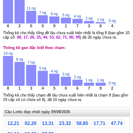
11 ng
7 ng
6 ng
5 ng
4 ng
2 ng
1 ng
0 ng
8
2
0
5
9
1
7
3
6
4
Thống kê cho thấy tổng đề lâu chưa xuất hiện nhất là tổng 8 (bao gồm 10
cặp số:
08, 17, 26, 35, 44, 53, 62, 71, 80, 99
) đã 26 ngày chưa ra.
Thống kê gan đặc biệt theo chạm:
10 ng
8 ng
7 ng
5 ng
4 ng
3 ng
2 ng
1 ng
1 ng
0 ng
8
1
3
4
5
0
6
7
9
2
Thống kê cho thấy chạm đề lâu chưa xuất hiện nhất là chạm 8 (bao gồm
19 cặp số có chứa số 8), đã 10 ngày chưa ra.
Cầu Lotto đẹp nhất ngày 09/08/2026
12,21
02,20
13,31
23,32
58,85
17,71
47,74