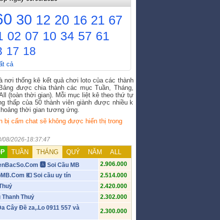
60
30
12
20
16
21
67
1
02
07
10
34
57
61
3
17
18
ất cả
à nơi thống kê kết quả chơi loto của các thành
Bảng được chia thành các mục Tuần, Tháng,
ll (toàn thời gian). Mỗi mục liệt kê theo thứ tự
ng thấp của 50 thành viên giành được nhiều k
khoảng thời gian tương ứng.
n bị cấm chat sẽ không được hiển thị trong
8/08/2026-18:37:47
OP
TUẦN
THÁNG
QUÝ
NĂM
ALL
2.906.000
ienBacSo.Com 🅰️ Soi Cầu MB
MB.Com 💶 Soi cầu uy tín
2.514.000
Thuỷ
2.420.000
 Thanh Thuỷ
2.302.000
a Cây Đề za,.Lo 0911 557 và
2.300.000