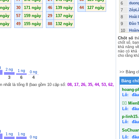
6
duon
 ngày
30
171 ngày
46
139 ngày
44
127 ngày
7
ZépLà
 ngày
57
159 ngày
29
137 ngày
8
Hoài 
 ngày
49
155 ngày
88
132 ngày
9
Đào T
10
Hoàn
11
HHH1
Chốt số
thể
chốt số, bạ
12
phan
khả năng về
13
Huỳn
nào có khả 
cho rằng khả
14
Khán
15
Lê Kh
g
2 ng
1 ng
16
yen-
>> Bảng c
0 ng
3
6
4
17
Vũ Ti
Bảng chố
 lo
363
n nhất là tổng 8 (bao gồm 10 cặp số:
08, 17, 26, 35, 44, 53, 62,
18
Hồ Tấ
hoang-p
19
😔 M
Lô:
đầu
20
t-lin
🚴‍♀️ Mie
21
Võ Đứ
Lô:
đầu
22
Nguy
uài đến con
22
ra cả đề
p-linh15
23
Văn 
Lô:
đầu
24
vuan
SoChuan
g
25
Mr B
1 ng
1 ng
cứu chuẩn, vào đây xàm nhồn oánh nguyên thua
Lô:
đầu
0 ng