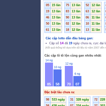
05
15 lần
75
13 lần
52
12 lần
19
13 lần
83
13 lần
63
12 lần
46
13 lần
90
13 lần
06
11 lần
50
13 lần
02
12 lần
10
11 lần
61
13 lần
18
12 lần
13
11 lần
Các cặp lotto dẫn đầu bảng gan:
14
Cặp số
đã
19
ngày chưa ra, cực đại 
(Kết quả thống kê dựa trên dữ liệu từ năm 2007 đến 
Các cặp lô tô lộn cùng gan nhiều nhất:
14 ng
12 ng
10 ng
6 ng
85
58
70
07
Đặc biệt lâu chưa ra:
98
533 ngày
31
328 ngày
72
228
58
438 ngày
07
324 ngày
27
203