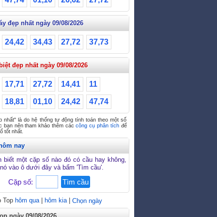
áy đẹp nhất ngày 09/08/2026
24,42
34,43
27,72
37,73
biệt đẹp nhất ngày 09/08/2026
17,71
27,72
14,41
11
18,81
01,10
24,42
47,74
p nhất" là do hệ thống tự động tính toán theo một số
Các bạn nên tham khảo thêm các
công cụ phân tích
để
ố tốt nhất.
 hôm nay
 biết một cặp số nào đó có cầu hay không,
nó vào ô dưới đây và bấm 'Tìm cầu'.
Cặp số:
o Top
hôm qua
|
hôm kia
|
Chọn ngày
top ngày 09/08/2026