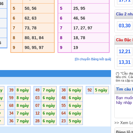
46
5
50, 56
5
25, 95
Cầu 2 nh
6
62, 63
6
46, 56
03,30
7
73, 78
7
17, 27, 97
8
80, 81, 84
8
18, 78
Cầu Đặc 
5
9
90, 95, 97
9
19
12,21
[Di chuyển Bảng kết quả]
13,31
(*) "Cầu đẹ
tiêu chí. 
tìm ra cặp s
Tìm cầu
ày
39
8 ngày
49
7 ngày
38
6 ngày
92
5 ngày
ày
59
8 ngày
03
6 ngày
48
6 ngày
Bạn muốn
hãy nhập 
y
68
8 ngày
07
6 ngày
55
6 ngày
y
34
7 ngày
12
6 ngày
64
6 ngày
y
36
7 ngày
28
6 ngày
23
5 ngày
>> Xem L
Bảng lô 