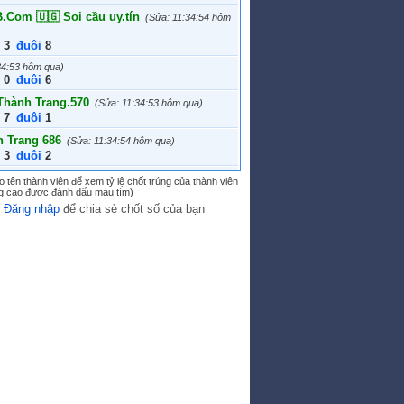
74
1.676.000
Com 🇺🇬 Soi cầu uy.tín
(Sửa: 11:34:54 hôm
ễn Hoài Nam 667
1.648.000
m32
1.632.000
3
đuôi
8
 Đàm Thanh
1.620.000
34:53 hôm qua)
0
đuôi
6
24
1.610.000
binh_
1.610.000
Thành Trang.570
(Sửa: 11:34:53 hôm qua)
7
đuôi
1
g62.542
1.610.000
 Trang 686
p96_253
1.604.000
(Sửa: 11:34:54 hôm qua)
3
đuôi
2
nh12 448
1.576.000
UHAY.NET -MIỄN PHÍ 100%🛑💞
(Chốt:
ia Sơn 109
1.572.000
 tên thành viên để xem tỷ lệ chốt trúng của thành viên
úng cao được đánh dấu màu tím)
ôm qua)
5
y
Đăng nhập
để chia sẻ chốt số của bạn
9.Com 🇳🇨 Số Chuẩn MB
(Sửa: 11:34:53 hôm
0
đuôi
9
o.Com ✅ Soi cầu chuẩn
(Sửa: 11:34:53 hôm
8
đuôi
1
75
(Sửa: 11:34:54 hôm qua)
9
đuôi
6
UHAY.NET -MI.ỄN PHÍ 100%🍀
(Chốt:
ôm qua)
7